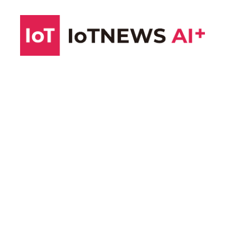
コ
ン
テ
ン
ツ
へ
ス
キ
ッ
プ