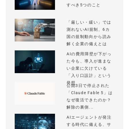
すべき5つのこと
「厳しい・緩い」では
測れないAI規制、6カ
国の規制動向から読み
解く企業の備えとは
AIの費用障壁が下がっ
た今も、導入が進まな
い企業に欠けている
「入り口設計」という
発想
公開3日で停止された
「Claude Fable 5」は
なぜ復活できたのか？
解除の裏側...
AIエージェントが発注
する時代に備える、サ