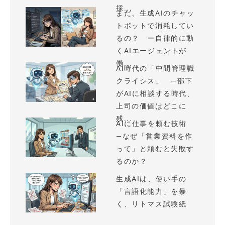
採...
まだ、生成AIのチャッ
トボットで消耗してい
るの？ ー自律的に動
くAIエージェントが
働...
AI時代の「中間管理職
クライシス」 —部下
がAIに相談する時代、
上司の価値はどこに
残...
AIに仕事を頼む技術
—なぜ「営業資料を作
って」と頼むと失敗す
るのか？
生成AIは、使い手の
「言語化能力」を暴
く、リトマス試験紙