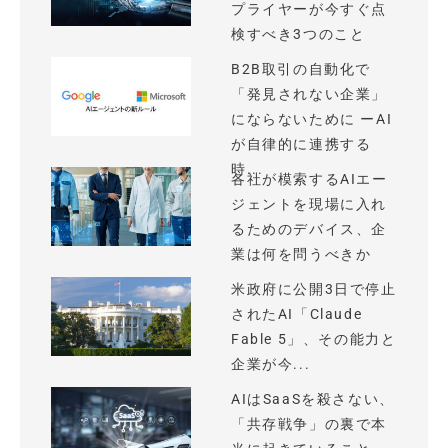
プライヤーが今すぐ点
検すべき3つのこと
B2B取引の自動化で
「発見されない企業」
にならないために ーAI
が自律的に連携する
時...
各社が模索するAIエー
ジェントを現場に入れ
るためのデバイス、企
業は何を問うべきか
米政府に公開3日で停止
されたAI「Claude
Fable 5」、その能力と
企業が今...
AIはSaaSを殺さない、
「共存戦争」の裏で本