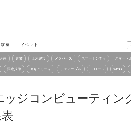
X講座
イベント
医療
農業
土木建設
メタバース
スマートシティ
スマート
要素技術
セキュリティ
ウェアラブル
ドローン
web3
エッジコンピューティン
発表