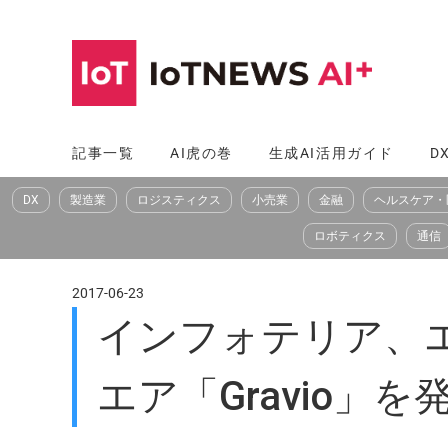
コ
ン
テ
ン
ツ
記事一覧
AI虎の巻
生成AI活用ガイド
D
へ
DX
製造業
ロジスティクス
小売業
金融
ヘルスケア・
ス
キ
ロボティクス
通信
ッ
プ
2017-06-23
インフォテリア、
エア「Gravio」を