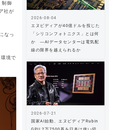
と制御
ア社が
2026-08-04
エヌビディアが40億ドルを投じた
「シリコンフォトニクス」とは何
能になっ
か ―AIデータセンターは電気配
線の限界を越えられるか
る環境で
2026-07-21
国家AI始動、エヌビディアRubin
GPU 2万7500基を日本は使い切