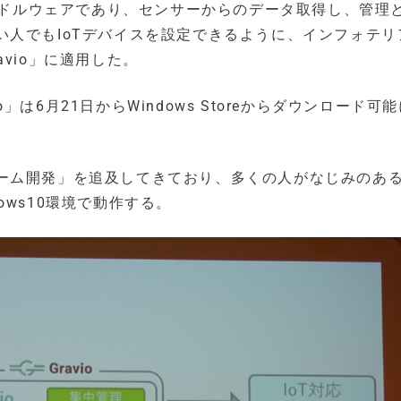
ジミドルウェアであり、センサーからのデータ取得し、管理
い人でもIoTデバイスを設定できるように、インフォテリ
vio」に適用した。
o」は6月21日からWindows Storeからダウンロード可
ーム開発」を追及してきており、多くの人がなじみのあ
dows10環境で動作する。