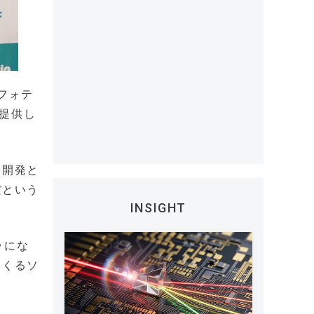
ンフォテ
を提供し
を開発と
だという
INSIGHT
ラにな
てくるソ