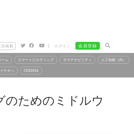
|
会員登録
広告掲載
ログイン
ホーム
スマートビルディング
サステナビリティ
人工知能（AI）
イチオシ
CES2026
グのためのミドルウ