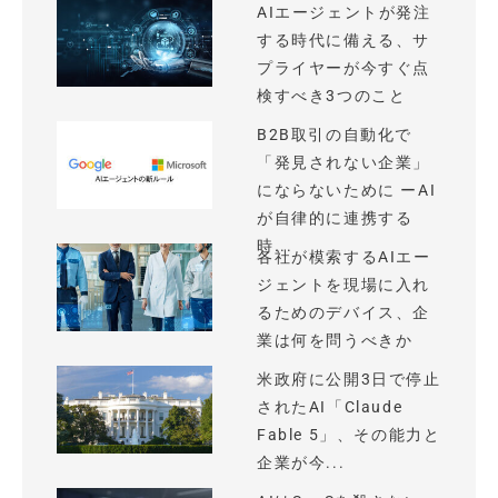
AIエージェントが発注
する時代に備える、サ
プライヤーが今すぐ点
検すべき3つのこと
B2B取引の自動化で
「発見されない企業」
にならないために ーAI
が自律的に連携する
時...
各社が模索するAIエー
ジェントを現場に入れ
るためのデバイス、企
業は何を問うべきか
米政府に公開3日で停止
されたAI「Claude
Fable 5」、その能力と
企業が今...