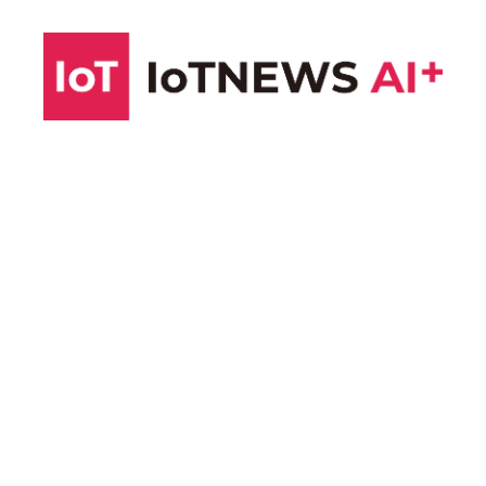
コ
ン
テ
ン
ツ
へ
ス
キ
ッ
プ