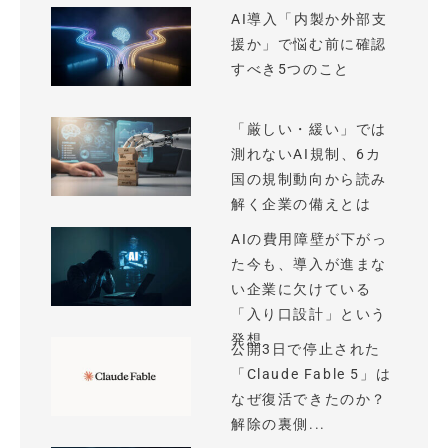
AI導入「内製か外部支
援か」で悩む前に確認
すべき5つのこと
「厳しい・緩い」では
測れないAI規制、6カ
国の規制動向から読み
解く企業の備えとは
AIの費用障壁が下がっ
た今も、導入が進まな
い企業に欠けている
「入り口設計」という
発想
公開3日で停止された
「Claude Fable 5」は
なぜ復活できたのか？
解除の裏側...