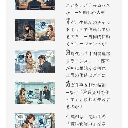
ことを、どうみるべき
か —AI時代の人材
採...
まだ、生成AIのチャッ
トボットで消耗してい
るの？ ー自律的に動
くAIエージェントが
働...
AI時代の「中間管理職
クライシス」 —部下
がAIに相談する時代、
上司の価値はどこに
残...
AIに仕事を頼む技術
—なぜ「営業資料を作
って」と頼むと失敗す
るのか？
生成AIは、使い手の
「言語化能力」を暴