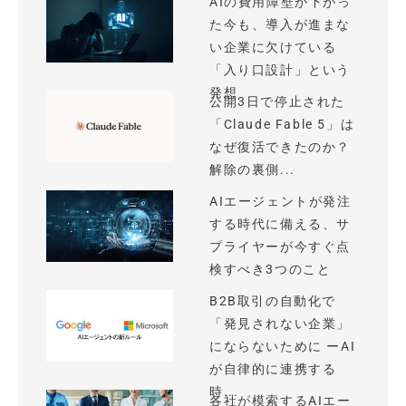
AIの費用障壁が下がっ
た今も、導入が進まな
い企業に欠けている
「入り口設計」という
発想
公開3日で停止された
「Claude Fable 5」は
なぜ復活できたのか？
解除の裏側...
AIエージェントが発注
する時代に備える、サ
プライヤーが今すぐ点
検すべき3つのこと
B2B取引の自動化で
「発見されない企業」
にならないために ーAI
が自律的に連携する
時...
各社が模索するAIエー