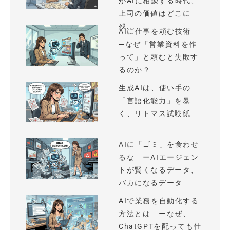
がAIに相談する時代、
上司の価値はどこに
残...
AIに仕事を頼む技術
—なぜ「営業資料を作
って」と頼むと失敗す
るのか？
生成AIは、使い手の
「言語化能力」を暴
く、リトマス試験紙
AIに「ゴミ」を食わせ
るな ーAIエージェン
トが賢くなるデータ、
バカになるデータ
AIで業務を自動化する
方法とは ーなぜ、
ChatGPTを配っても仕