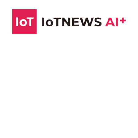
コ
ン
テ
ン
ツ
へ
ス
キ
ッ
プ