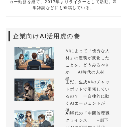
カー勤務を経て、2017年よりライターとして活動。科
学雑誌などにも寄稿している。
企業向けAI活用虎の巻
AIによって「優秀な人
材」の定義が変化した
ことを、どうみるべき
か —AI時代の人材
採...
まだ、生成AIのチャッ
トボットで消耗してい
るの？ ー自律的に動
くAIエージェントが
働...
AI時代の「中間管理職
クライシス」 —部下