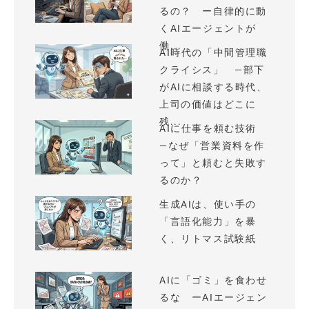
るの？ ー自律的に動
くAIエージェントが
働...
AI時代の「中間管理職
クライシス」 —部下
がAIに相談する時代、
上司の価値はどこに
残...
AIに仕事を頼む技術
—なぜ「営業資料を作
って」と頼むと失敗す
るのか？
生成AIは、使い手の
「言語化能力」を暴
く、リトマス試験紙
AIに「ゴミ」を食わせ
るな ーAIエージェン