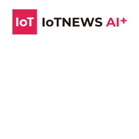
コ
ン
テ
ン
ツ
へ
ス
キ
ッ
プ