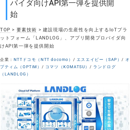
バイダ向けAPI第一弾を提供開
始
TOP
>
要素技術
> 建設現場の生産性を向上するIoTプラ
ットフォーム「LANDLOG」、アプリ開発プロバイダ向
けAPI第一弾を提供開始
企業：
NTTドコモ（NTT docomo）
/
エスエイピー（SAP）
/
オ
プティム（OPTiM）
/
コマツ（KOMATSU）
/
ランドログ
（LANDLOG）