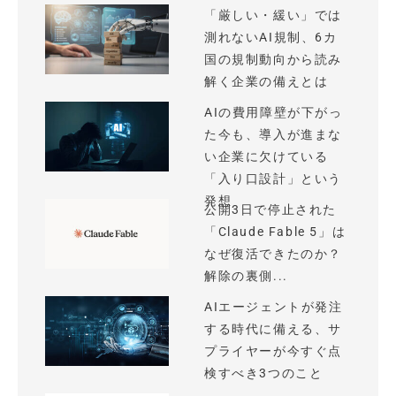
「厳しい・緩い」では
測れないAI規制、6カ
国の規制動向から読み
解く企業の備えとは
AIの費用障壁が下がっ
た今も、導入が進まな
い企業に欠けている
「入り口設計」という
発想
公開3日で停止された
「Claude Fable 5」は
なぜ復活できたのか？
解除の裏側...
AIエージェントが発注
する時代に備える、サ
プライヤーが今すぐ点
検すべき3つのこと