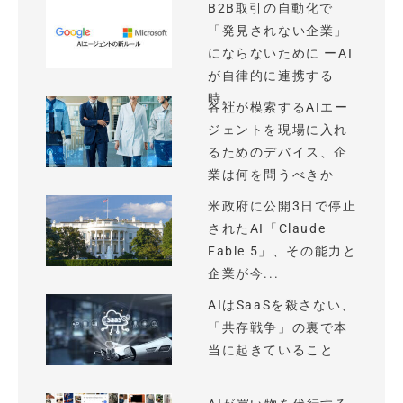
B2B取引の自動化で
「発見されない企業」
にならないために ーAI
が自律的に連携する
時...
各社が模索するAIエー
ジェントを現場に入れ
るためのデバイス、企
業は何を問うべきか
米政府に公開3日で停止
されたAI「Claude
Fable 5」、その能力と
企業が今...
AIはSaaSを殺さない、
「共存戦争」の裏で本
当に起きていること