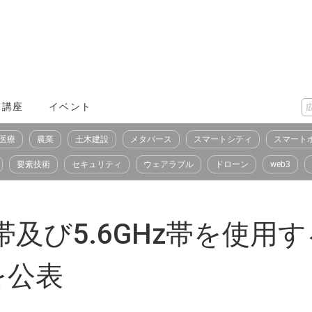
X講座
イベント
医療
農業
土木建設
メタバース
スマートシティ
スマート
要素技術
セキュリティ
ウェアラブル
ドローン
web3
z帯及び5.6GHz帯を使用
を公表