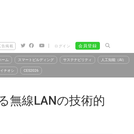
|
会員登録
広告掲載
ログイン
ホーム
スマートビルディング
サステナビリティ
人工知能（AI）
イチオシ
CES2026
する無線LANの技術的