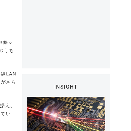
無線シ
のうち
線LAN
信がさら
INSIGHT
見据え、
ってい