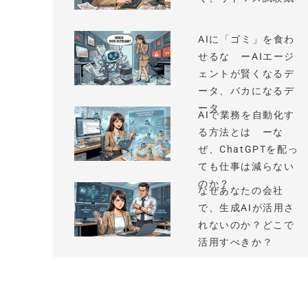
AIに「ゴミ」を食わ
せるな ーAIエージ
ェントが賢くなるデ
ータ、バカになるデ
ータ
AIで業務を自動化す
る方法とは ーな
ぜ、ChatGPTを配っ
ても仕事は減らない
のか？
なぜあなたの会社
で、生成AIが活用さ
れないのか？どこで
活用すべきか？