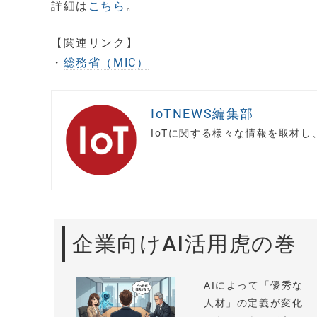
詳細は
こちら
。
【関連リンク】
・
総務省（MIC）
IoTNEWS編集部
IoTに関する様々な情報を取材
企業向けAI活用虎の巻
AIによって「優秀な
人材」の定義が変化