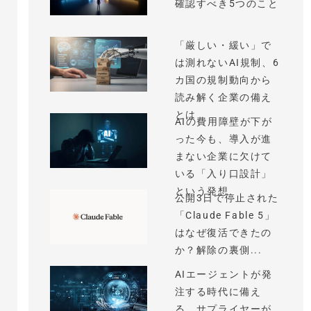
確認すべき5つのこと
「厳しい・緩い」で
は測れないAI規制、6
カ国の規制動向から
読み解く企業の備え
とは
AIの費用障壁が下が
った今も、導入が進
まない企業に欠けて
いる「入り口設計」
という発想
公開3日で停止された
「Claude Fable 5」
はなぜ復活できたの
か？解除の裏側...
AIエージェントが発
注する時代に備え
る、サプライヤーが