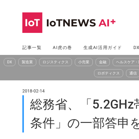
コ
ン
テ
ン
ツ
記事一覧
AI虎の巻
生成AI活用ガイド
D
へ
DX
製造業
ロジスティクス
小売業
金融
ヘルスケア・
ス
キ
ロボティクス
通信
ッ
プ
2018-02-14
総務省、「5.2GH
条件」の一部答申