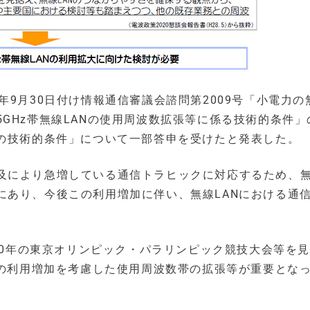
年9月30日付け情報通信審議会諮問第2009号「小電力の
GHz帯無線LANの使用周波数拡張等に係る技術的条件」
LANの技術的条件」について一部答申を受けたと発表した。
及により急増している通信トラヒックに対応するため、無
にあり、今後この利用増加に伴い、無線LANにおける通
020年の東京オリンピック・パラリンピック競技大会等を
Nの利用増加を考慮した使用周波数帯の拡張等が重要とな