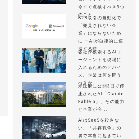
今すぐ点検すべき3つ
のこと
B2B取引の自動化で
「発見されない企
業」にならないため
に ーAIが自律的に連
携する時...
各社が模索するAIエ
ージェントを現場に
入れるためのデバイ
ス、企業は何を問う
べきか
米政府に公開3日で停
止されたAI「Claude
Fable 5」、その能力
と企業が今...
AIはSaaSを殺さな
い、「共存戦争」の
裏で本当に起きてい