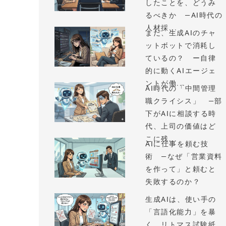
したことを、どうみ
るべきか —AI時代の
人材採...
まだ、生成AIのチャ
ットボットで消耗し
ているの？ ー自律
的に動くAIエージェ
ントが働...
AI時代の「中間管理
職クライシス」 —部
下がAIに相談する時
代、上司の価値はど
こに残...
AIに仕事を頼む技
術 —なぜ「営業資料
を作って」と頼むと
失敗するのか？
生成AIは、使い手の
「言語化能力」を暴
く、リトマス試験紙