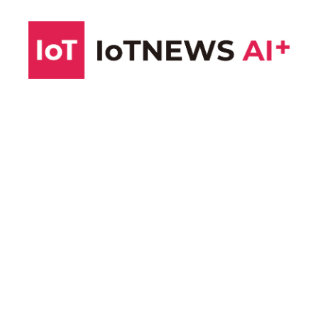
コ
ン
テ
ン
ツ
へ
ス
キ
ッ
プ