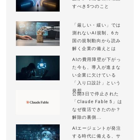
すべき5つのこと
「厳しい・緩い」では
測れないAI規制、6カ
国の規制動向から読み
解く企業の備えとは
AIの費用障壁が下がっ
た今も、導入が進まな
い企業に欠けている
「入り口設計」という
発想
公開3日で停止された
「Claude Fable 5」は
なぜ復活できたのか？
解除の裏側...
AIエージェントが発注
する時代に備える、サ