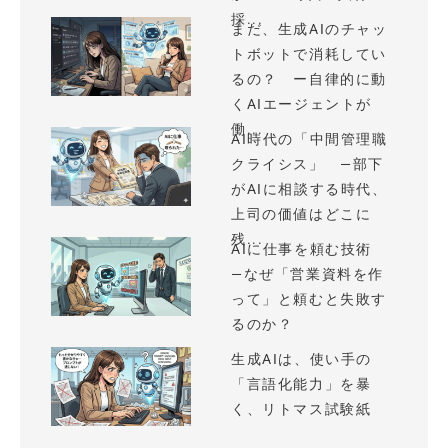
採...
まだ、生成AIのチャッ
トボットで消耗してい
るの？ ー自律的に動
くAIエージェントが
働...
AI時代の「中間管理職
クライシス」 —部下
がAIに相談する時代、
上司の価値はどこに
残...
AIに仕事を頼む技術
—なぜ「営業資料を作
って」と頼むと失敗す
るのか？
生成AIは、使い手の
「言語化能力」を暴
く、リトマス試験紙