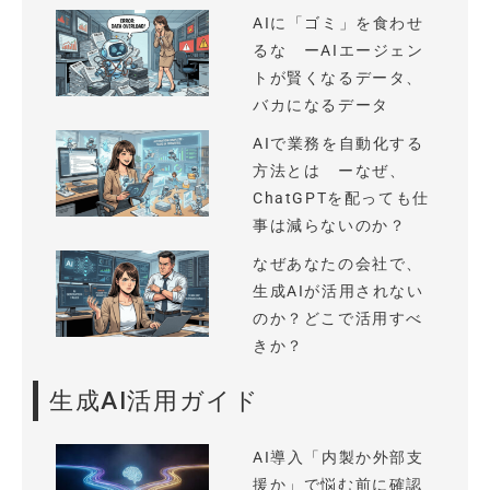
AIに「ゴミ」を食わせ
るな ーAIエージェン
トが賢くなるデータ、
バカになるデータ
AIで業務を自動化する
方法とは ーなぜ、
ChatGPTを配っても仕
事は減らないのか？
なぜあなたの会社で、
生成AIが活用されない
のか？どこで活用すべ
きか？
生成AI活用ガイド
AI導入「内製か外部支
援か」で悩む前に確認