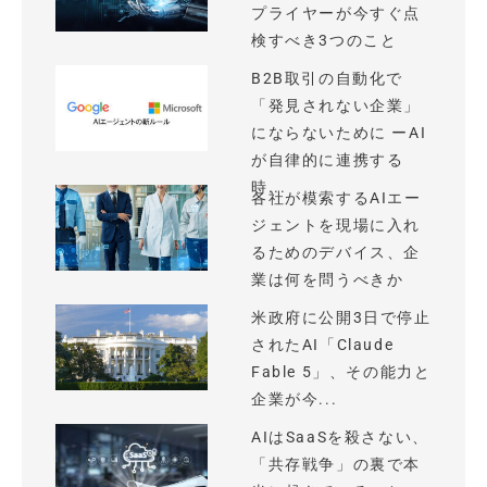
プライヤーが今すぐ点
検すべき3つのこと
B2B取引の自動化で
「発見されない企業」
にならないために ーAI
が自律的に連携する
時...
各社が模索するAIエー
ジェントを現場に入れ
るためのデバイス、企
業は何を問うべきか
米政府に公開3日で停止
されたAI「Claude
Fable 5」、その能力と
企業が今...
AIはSaaSを殺さない、
「共存戦争」の裏で本