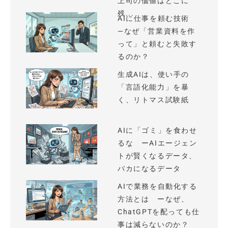
上司の価値はどこに
残...
AIに仕事を頼む技術
—なぜ「営業資料を作
って」と頼むと失敗す
るのか？
生成AIは、使い手の
「言語化能力」を暴
く、リトマス試験紙
AIに「ゴミ」を食わせ
るな ーAIエージェン
トが賢くなるデータ、
バカになるデータ
AIで業務を自動化する
方法とは ーなぜ、
ChatGPTを配っても仕
事は減らないのか？