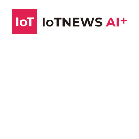
コ
ン
テ
ン
ツ
へ
ス
キ
ッ
プ