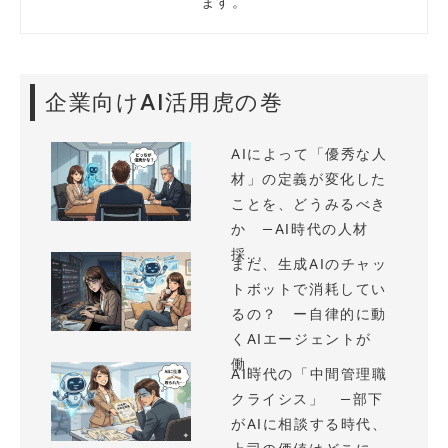
ます。
企業向けAI活用虎の巻
AIによって「優秀な人
材」の定義が変化した
ことを、どうみるべき
か —AI時代の人材
採...
まだ、生成AIのチャッ
トボットで消耗してい
るの？ ー自律的に動
くAIエージェントが
働...
AI時代の「中間管理職
クライシス」 —部下
がAIに相談する時代、