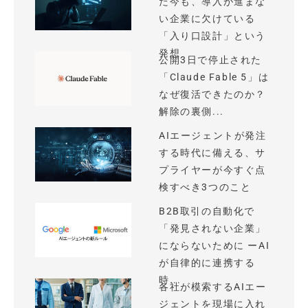
た今も、導入が進まな
い企業に欠けている
「入り口設計」という
発想
公開3日で停止された
「Claude Fable 5」は
なぜ復活できたのか？
解除の裏側...
AIエージェントが発注
する時代に備える、サ
プライヤーが今すぐ点
検すべき3つのこと
B2B取引の自動化で
「発見されない企業」
にならないために ーAI
が自律的に連携する
時...
各社が模索するAIエー
ジェントを現場に入れ