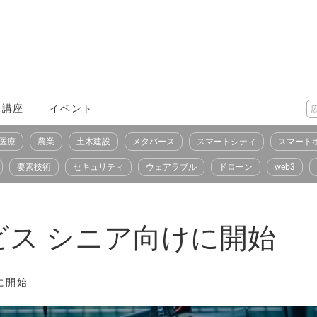
X講座
イベント
医療
農業
土木建設
メタバース
スマートシティ
スマート
要素技術
セキュリティ
ウェアラブル
ドローン
web3
ス シニア向けに開始
に開始