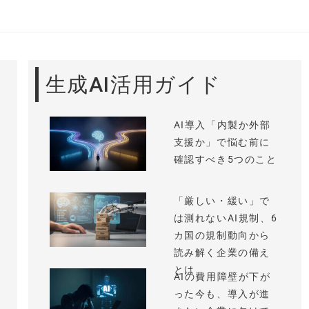
生成AI活用ガイド
AI導入「内製か外部
支援か」で悩む前に
確認すべき5つのこと
「厳しい・緩い」で
は測れないAI規制、6
カ国の規制動向から
読み解く企業の備え
とは
AIの費用障壁が下が
った今も、導入が進