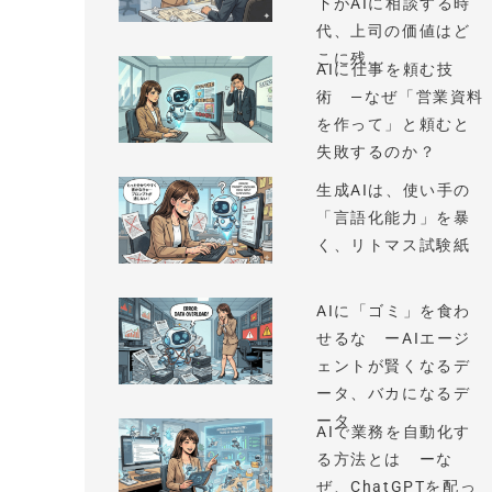
下がAIに相談する時
代、上司の価値はど
こに残...
AIに仕事を頼む技
術 —なぜ「営業資料
を作って」と頼むと
失敗するのか？
生成AIは、使い手の
「言語化能力」を暴
く、リトマス試験紙
AIに「ゴミ」を食わ
せるな ーAIエージ
ェントが賢くなるデ
ータ、バカになるデ
ータ
AIで業務を自動化す
る方法とは ーな
ぜ、ChatGPTを配っ