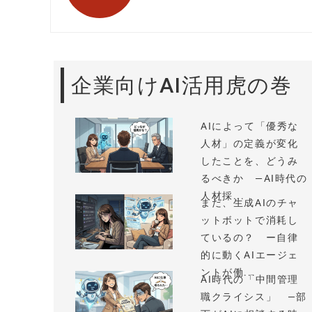
企業向けAI活用虎の巻
AIによって「優秀な
人材」の定義が変化
したことを、どうみ
るべきか —AI時代の
人材採...
まだ、生成AIのチャ
ットボットで消耗し
ているの？ ー自律
的に動くAIエージェ
ントが働...
AI時代の「中間管理
職クライシス」 —部