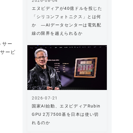
2026-08-04
エヌビディアが40億ドルを投じた
「シリコンフォトニクス」とは何
か ―AIデータセンターは電気配
線の限界を越えられるか
うサー
本サービ
2026-07-21
国家AI始動、エヌビディアRubin
GPU 2万7500基を日本は使い切
れるのか