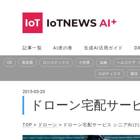
コ
ン
テ
ン
ツ
記事一覧
AI虎の巻
生成AI活用ガイド
D
へ
DX
製造業
ロジスティクス
小売業
金融
ヘルスケア・
ス
キ
ロボティクス
通信
ッ
プ
2015-05-20
ドローン宅配サービ
TOP
>
ドローン
> ドローン宅配サービス シニア向け