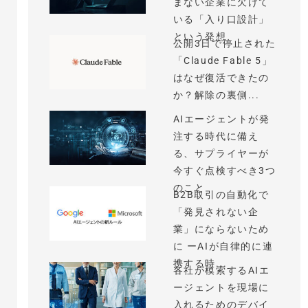
まない企業に欠けて
いる「入り口設計」
という発想
公開3日で停止された
「Claude Fable 5」
はなぜ復活できたの
か？解除の裏側...
AIエージェントが発
注する時代に備え
る、サプライヤーが
今すぐ点検すべき3つ
のこと
B2B取引の自動化で
「発見されない企
業」にならないため
に ーAIが自律的に連
携する時...
各社が模索するAIエ
ージェントを現場に
入れるためのデバイ