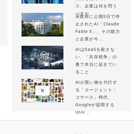
ス、企業は何を問う
べきか
米政府に公開3日で停
止されたAI「Claude
Fable 5」、その能力
と企業が今...
AIはSaaSを殺さな
い、「共存戦争」の
裏で本当に起きてい
ること
AIが買い物を代行す
る「エージェント・
コマース」時代、
Googleが提唱する
Univ...