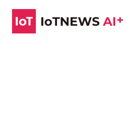
コ
ン
テ
ン
ツ
へ
ス
キ
ッ
プ