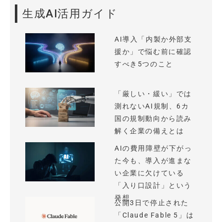
生成AI活用ガイド
AI導入「内製か外部支
援か」で悩む前に確認
すべき5つのこと
「厳しい・緩い」では
測れないAI規制、6カ
国の規制動向から読み
解く企業の備えとは
AIの費用障壁が下がっ
た今も、導入が進まな
い企業に欠けている
「入り口設計」という
発想
公開3日で停止された
「Claude Fable 5」は