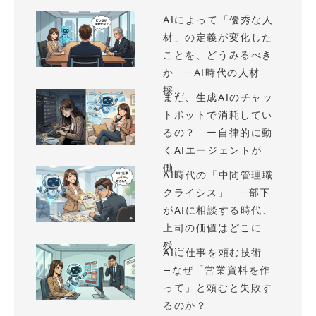
AIによって「優秀な人
材」の定義が変化した
ことを、どうみるべき
か —AI時代の人材
採...
まだ、生成AIのチャッ
トボットで消耗してい
るの？ ー自律的に動
くAIエージェントが
働...
AI時代の「中間管理職
クライシス」 —部下
がAIに相談する時代、
上司の価値はどこに
残...
AIに仕事を頼む技術
—なぜ「営業資料を作
って」と頼むと失敗す
るのか？