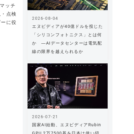
ぐマッチ
視・点検
2026-08-04
ザーに役
エヌビディアが40億ドルを投じた
「シリコンフォトニクス」とは何
か ―AIデータセンターは電気配
線の限界を越えられるか
2026-07-21
国家AI始動、エヌビディアRubin
GPU 2万7500基を日本は使い切