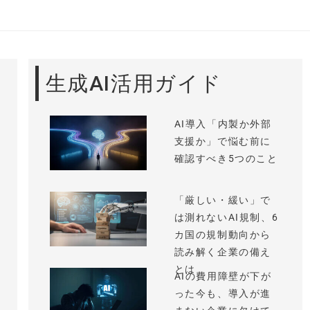
生成AI活用ガイド
AI導入「内製か外部
支援か」で悩む前に
確認すべき5つのこと
「厳しい・緩い」で
は測れないAI規制、6
カ国の規制動向から
読み解く企業の備え
とは
AIの費用障壁が下が
った今も、導入が進