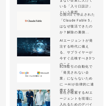
まない企業に欠けて
いる「入り口設計」
という発想
公開3日で停止された
「Claude Fable 5」
はなぜ復活できたの
か？解除の裏側...
AIエージェントが発
注する時代に備え
る、サプライヤーが
今すぐ点検すべき3つ
のこと
B2B取引の自動化で
「発見されない企
業」にならないため
に ーAIが自律的に連
携する時...
各社が模索するAIエ
ージェントを現場に
入れるためのデバイ