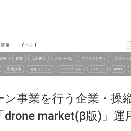
X講座
イベント
医療
農業
土木建設
メタバース
スマートシティ
スマート
要素技術
セキュリティ
ウェアラブル
ドローン
web3
ドローン事業を行う企業・
one market(β版)」