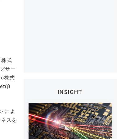
る株式
ングサー
do株式
t(β
INSIGHT
ンによ
ジネスを