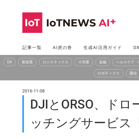
コ
ン
テ
ン
ツ
記事一覧
AI虎の巻
生成AI活用ガイド
D
へ
DX
製造業
ロジスティクス
小売業
金融
ヘルスケア・
ス
キ
ロボティクス
通信
ッ
プ
2016-11-08
DJIとORSO、
ッチングサービス「dr