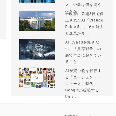
ス、企業は何を問う
べきか
米政府に公開3日で停
止されたAI「Claude
Fable 5」、その能力
と企業が今...
AIはSaaSを殺さな
い、「共存戦争」の
裏で本当に起きてい
ること
AIが買い物を代行す
る「エージェント・
コマース」時代、
Googleが提唱する
Univ...