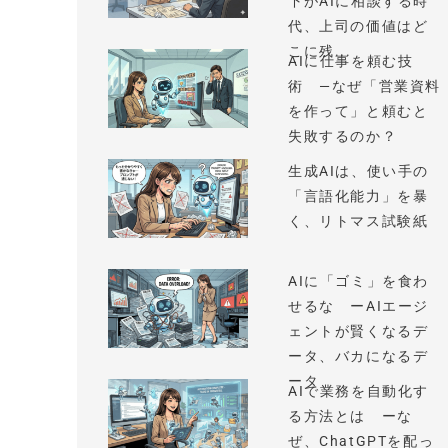
下がAIに相談する時
代、上司の価値はど
こに残...
AIに仕事を頼む技
術 —なぜ「営業資料
を作って」と頼むと
失敗するのか？
生成AIは、使い手の
「言語化能力」を暴
く、リトマス試験紙
AIに「ゴミ」を食わ
せるな ーAIエージ
ェントが賢くなるデ
ータ、バカになるデ
ータ
AIで業務を自動化す
る方法とは ーな
ぜ、ChatGPTを配っ