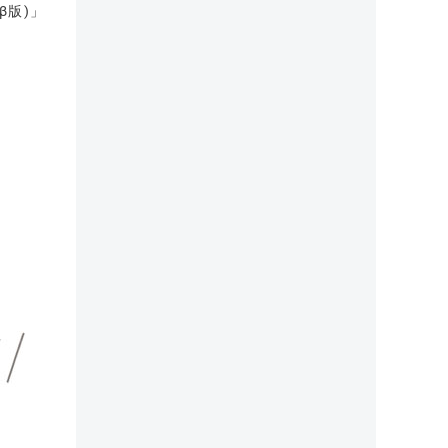
β版)」
ゥ