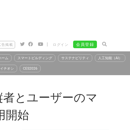
|
会員登録
広告掲載
ログイン
ホーム
スマートビルディング
サステナビリティ
人工知能（AI）
イチオシ
CES2026
操縦者とユーザーのマ
運用開始