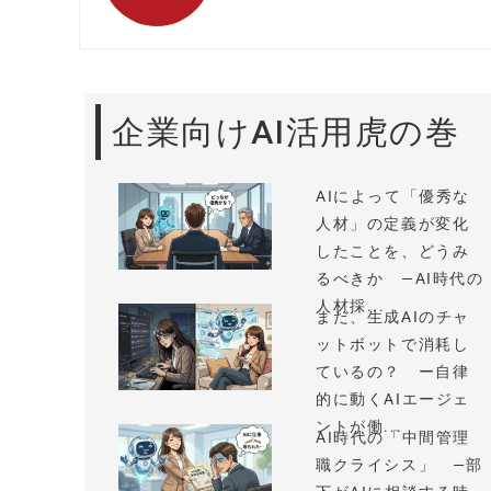
企業向けAI活用虎の巻
AIによって「優秀な
人材」の定義が変化
したことを、どうみ
るべきか —AI時代の
人材採...
まだ、生成AIのチャ
ットボットで消耗し
ているの？ ー自律
的に動くAIエージェ
ントが働...
AI時代の「中間管理
職クライシス」 —部