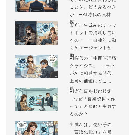
ことを、どうみるべき
か —AI時代の人材
採...
まだ、生成AIのチャッ
トボットで消耗してい
るの？ ー自律的に動
くAIエージェントが
働...
AI時代の「中間管理職
クライシス」 —部下
がAIに相談する時代、
上司の価値はどこに
残...
AIに仕事を頼む技術
—なぜ「営業資料を作
って」と頼むと失敗す
るのか？
生成AIは、使い手の
「言語化能力」を暴