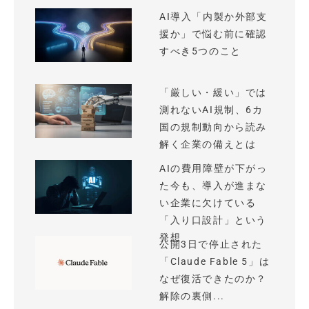
AI導入「内製か外部支
援か」で悩む前に確認
すべき5つのこと
「厳しい・緩い」では
測れないAI規制、6カ
国の規制動向から読み
解く企業の備えとは
AIの費用障壁が下がっ
た今も、導入が進まな
い企業に欠けている
「入り口設計」という
発想
公開3日で停止された
「Claude Fable 5」は
なぜ復活できたのか？
解除の裏側...