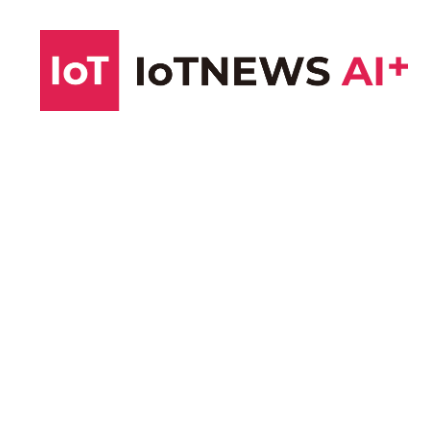
コ
ン
テ
ン
ツ
へ
ス
キ
ッ
プ