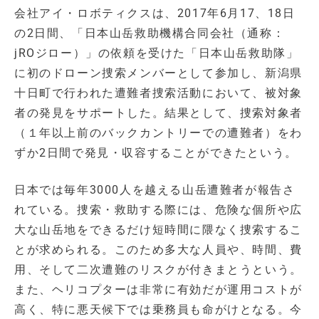
会社アイ・ロボティクスは、2017年6月17、18日
の2日間、「日本山岳救助機構合同会社（通称：
jROジロー）」の依頼を受けた「日本山岳救助隊」
に初のドローン捜索メンバーとして参加し、新潟県
十日町で行われた遭難者捜索活動において、被対象
者の発見をサポートした。結果として、捜索対象者
（１年以上前のバックカントリーでの遭難者）をわ
ずか2日間で発見・収容することができたという。
日本では毎年3000人を越える山岳遭難者が報告さ
れている。捜索・救助する際には、危険な個所や広
大な山岳地をできるだけ短時間に隈なく捜索するこ
とが求められる。このため多大な人員や、時間、費
用、そして二次遭難のリスクが付きまとうという。
また、ヘリコプターは非常に有効だが運用コストが
高く、特に悪天候下では乗務員も命がけとなる。今