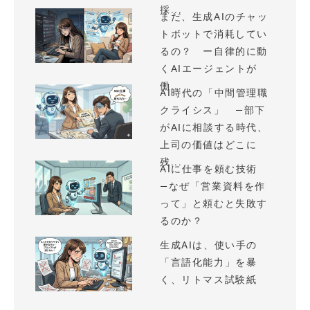
採...
まだ、生成AIのチャッ
トボットで消耗してい
るの？ ー自律的に動
くAIエージェントが
働...
AI時代の「中間管理職
クライシス」 —部下
がAIに相談する時代、
上司の価値はどこに
残...
AIに仕事を頼む技術
—なぜ「営業資料を作
って」と頼むと失敗す
るのか？
生成AIは、使い手の
「言語化能力」を暴
く、リトマス試験紙