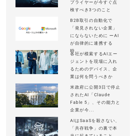
プライヤーが今すぐ点
検すべき3つのこと
B2B取引の自動化で
「発見されない企業」
にならないために ーAI
が自律的に連携する
時...
各社が模索するAIエー
ジェントを現場に入れ
るためのデバイス、企
業は何を問うべきか
米政府に公開3日で停止
されたAI「Claude
Fable 5」、その能力と
企業が今...
AIはSaaSを殺さない、
「共存戦争」の裏で本
当に起きていること