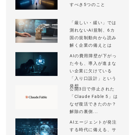
すべき5つのこと
「厳しい・緩い」では
測れないAI規制、6カ
国の規制動向から読み
解く企業の備えとは
AIの費用障壁が下がっ
た今も、導入が進まな
い企業に欠けている
「入り口設計」という
発想
公開3日で停止された
「Claude Fable 5」は
なぜ復活できたのか？
解除の裏側...
AIエージェントが発注
する時代に備える、サ