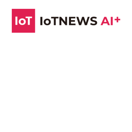
コ
ン
テ
ン
ツ
へ
ス
キ
ッ
プ