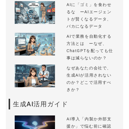
AIに「ゴミ」を食わせ
るな ーAIエージェン
トが賢くなるデータ、
バカになるデータ
AIで業務を自動化する
方法とは ーなぜ、
ChatGPTを配っても仕
事は減らないのか？
なぜあなたの会社で、
生成AIが活用されない
のか？どこで活用すべ
きか？
生成AI活用ガイド
AI導入「内製か外部支
援か」で悩む前に確認