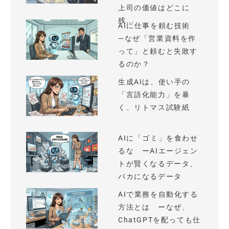
上司の価値はどこに
残...
AIに仕事を頼む技術
—なぜ「営業資料を作
って」と頼むと失敗す
るのか？
生成AIは、使い手の
「言語化能力」を暴
く、リトマス試験紙
AIに「ゴミ」を食わせ
るな ーAIエージェン
トが賢くなるデータ、
バカになるデータ
AIで業務を自動化する
方法とは ーなぜ、
ChatGPTを配っても仕