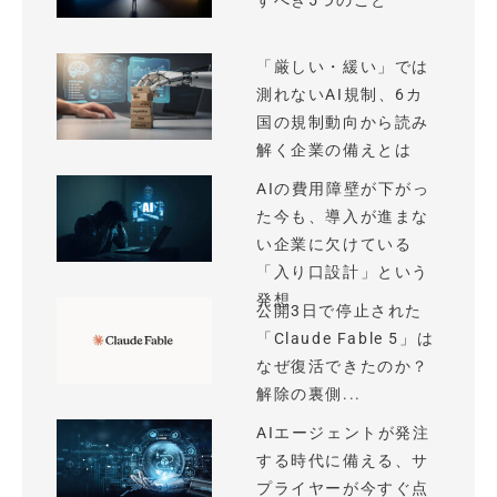
すべき5つのこと
「厳しい・緩い」では
測れないAI規制、6カ
国の規制動向から読み
解く企業の備えとは
AIの費用障壁が下がっ
た今も、導入が進まな
い企業に欠けている
「入り口設計」という
発想
公開3日で停止された
「Claude Fable 5」は
なぜ復活できたのか？
解除の裏側...
AIエージェントが発注
する時代に備える、サ
プライヤーが今すぐ点