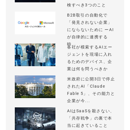
検すべき3つのこと
B2B取引の自動化で
「発見されない企業」
にならないために ーAI
が自律的に連携する
時...
各社が模索するAIエー
ジェントを現場に入れ
るためのデバイス、企
業は何を問うべきか
米政府に公開3日で停止
されたAI「Claude
Fable 5」、その能力と
企業が今...
AIはSaaSを殺さない、
「共存戦争」の裏で本
当に起きていること