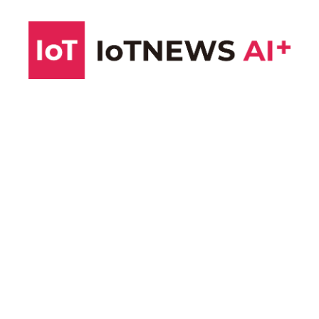
コ
ン
テ
ン
ツ
へ
ス
キ
ッ
プ