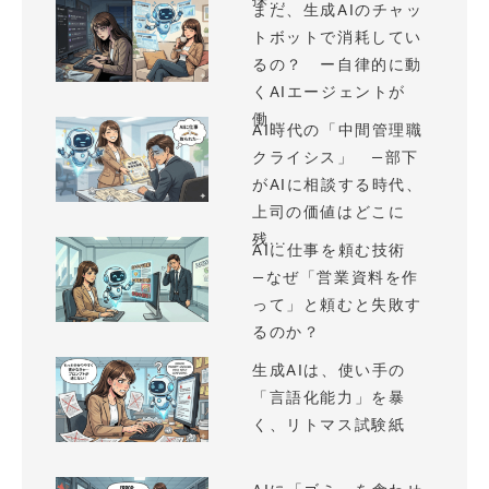
まだ、生成AIのチャッ
トボットで消耗してい
るの？ ー自律的に動
くAIエージェントが
働...
AI時代の「中間管理職
クライシス」 —部下
がAIに相談する時代、
上司の価値はどこに
残...
AIに仕事を頼む技術
—なぜ「営業資料を作
って」と頼むと失敗す
るのか？
生成AIは、使い手の
「言語化能力」を暴
く、リトマス試験紙