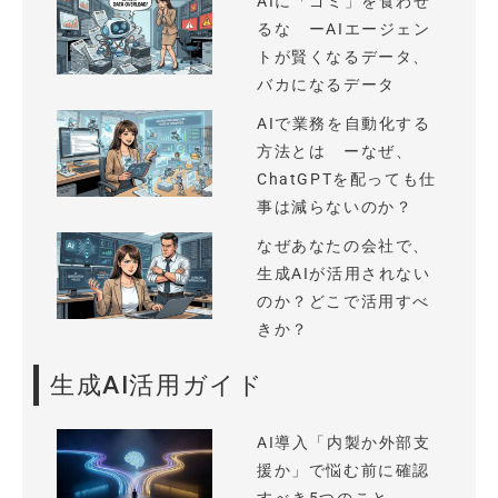
AIに「ゴミ」を食わせ
るな ーAIエージェン
トが賢くなるデータ、
バカになるデータ
AIで業務を自動化する
方法とは ーなぜ、
ChatGPTを配っても仕
事は減らないのか？
なぜあなたの会社で、
生成AIが活用されない
のか？どこで活用すべ
きか？
生成AI活用ガイド
AI導入「内製か外部支
援か」で悩む前に確認