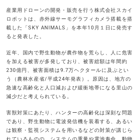
産業用ドローンの開発・販売を行う株式会社スカイ
ロボットは、赤外線サーモグラフィカメラ搭載を搭
載した「SKY ANIMALS」を本年10月１日に発売す
ると発表した。
近年、国内で野生動物が農作物を荒らし、人に危害
を加える被害が多発しており、被害総額は年間約
230億円、被害面積は9.7万ヘクタールに及ぶとい
う（農林水産省/平成24年発表）。原因は、地方の
急速な高齢化と人口減および緩衝地帯になる里山の
減少だと考えられている。
害獣対策にあたり、ハンターの高齢化は深刻な問題
であり、野生動物に電波発信機を装着する、あるい
は観察・監視システムを用いるなどの対策が講じら
れているものの、システムの重量や電池寿命、動物