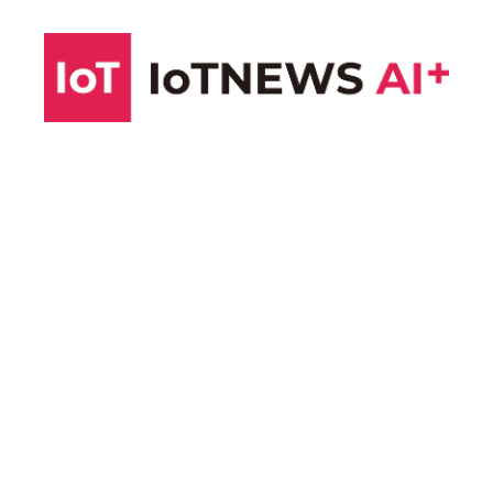
コ
ン
テ
ン
ツ
へ
ス
キ
ッ
プ