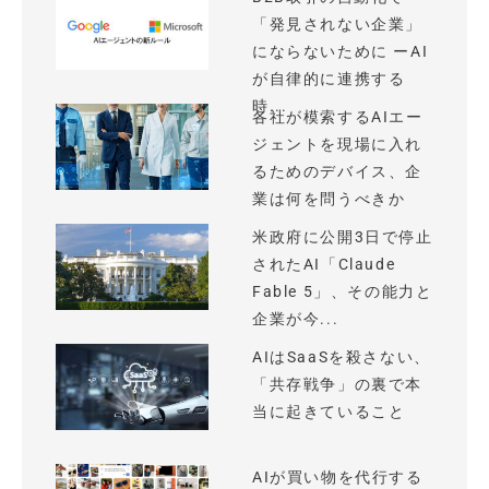
「発見されない企業」
にならないために ーAI
が自律的に連携する
時...
各社が模索するAIエー
ジェントを現場に入れ
るためのデバイス、企
業は何を問うべきか
米政府に公開3日で停止
されたAI「Claude
Fable 5」、その能力と
企業が今...
AIはSaaSを殺さない、
「共存戦争」の裏で本
当に起きていること
AIが買い物を代行する