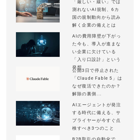
「厳しい・緩い」では
測れないAI規制、6カ
国の規制動向から読み
解く企業の備えとは
AIの費用障壁が下がっ
た今も、導入が進まな
い企業に欠けている
「入り口設計」という
発想
公開3日で停止された
「Claude Fable 5」は
なぜ復活できたのか？
解除の裏側...
AIエージェントが発注
する時代に備える、サ
プライヤーが今すぐ点
検すべき3つのこと
B2B取引の自動化で