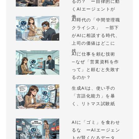
るの？ ー自律的に動
くAIエージェントが
働...
AI時代の「中間管理職
クライシス」 —部下
がAIに相談する時代、
上司の価値はどこに
残...
AIに仕事を頼む技術
—なぜ「営業資料を作
って」と頼むと失敗す
るのか？
生成AIは、使い手の
「言語化能力」を暴
く、リトマス試験紙
AIに「ゴミ」を食わせ
るな ーAIエージェン
トが賢くなるデータ、