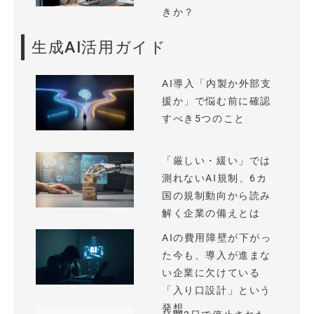
きか？
生成AI活用ガイド
AI導入「内製か外部支
援か」で悩む前に確認
すべき5つのこと
「厳しい・緩い」では
測れないAI規制、6カ
国の規制動向から読み
解く企業の備えとは
AIの費用障壁が下がっ
た今も、導入が進まな
い企業に欠けている
「入り口設計」という
発想