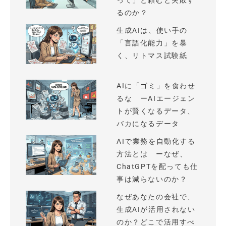
って」と頼むと失敗す
るのか？
生成AIは、使い手の
「言語化能力」を暴
く、リトマス試験紙
AIに「ゴミ」を食わせ
るな ーAIエージェン
トが賢くなるデータ、
バカになるデータ
AIで業務を自動化する
方法とは ーなぜ、
ChatGPTを配っても仕
事は減らないのか？
なぜあなたの会社で、
生成AIが活用されない
のか？どこで活用すべ