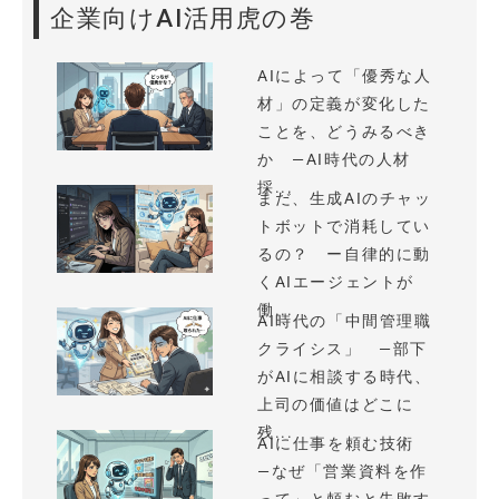
企業向けAI活用虎の巻
AIによって「優秀な人
材」の定義が変化した
ことを、どうみるべき
か —AI時代の人材
採...
まだ、生成AIのチャッ
トボットで消耗してい
るの？ ー自律的に動
くAIエージェントが
働...
AI時代の「中間管理職
クライシス」 —部下
がAIに相談する時代、
上司の価値はどこに
残...
AIに仕事を頼む技術
—なぜ「営業資料を作