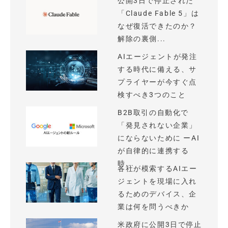
公開3日で停止された
「Claude Fable 5」は
なぜ復活できたのか？
解除の裏側...
AIエージェントが発注
する時代に備える、サ
プライヤーが今すぐ点
検すべき3つのこと
B2B取引の自動化で
「発見されない企業」
にならないために ーAI
が自律的に連携する
時...
各社が模索するAIエー
ジェントを現場に入れ
るためのデバイス、企
業は何を問うべきか
米政府に公開3日で停止