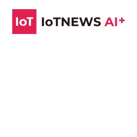
コ
ン
テ
ン
ツ
へ
ス
キ
ッ
プ