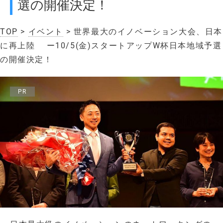
選の開催決定！
TOP
>
イベント
> 世界最大のイノベーション大会、日本
に再上陸 ー10/5(金)スタートアップW杯日本地域予選
の開催決定！
PR