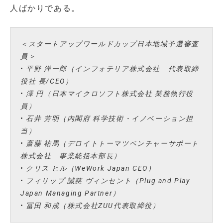
人ばかりである。
＜スタートアップワールドカップ日本地域予選審査
員＞
• 平野 洋一郎（インフォテリア株式会社 代表取締
役社 長/CEO）
• 澤 円（日本マイクロソフト株式会社 業務執行役
員）
• 石井 芳明（内閣府 科学技術・イノベーション担
当）
• 斎藤 祐馬（デロイトトーマツベンチャーサポート
株式会社 事業統括本部長）
• クリス ヒル（WeWork Japan CEO）
• フィリップ 誠慈 ヴィンセント（Plug and Play
Japan Managing Partner）
• 冨田 和成（株式会社ZUU代表取締役）