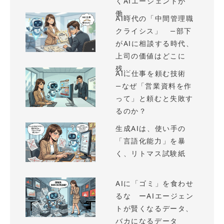
くAIエージェントが
働...
AI時代の「中間管理職
クライシス」 —部下
がAIに相談する時代、
上司の価値はどこに
残...
AIに仕事を頼む技術
—なぜ「営業資料を作
って」と頼むと失敗す
るのか？
生成AIは、使い手の
「言語化能力」を暴
く、リトマス試験紙
AIに「ゴミ」を食わせ
るな ーAIエージェン
トが賢くなるデータ、
バカになるデータ