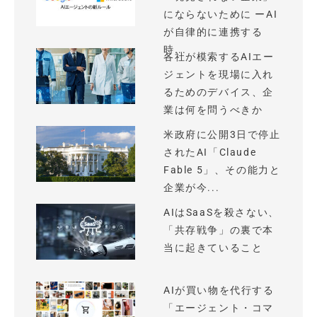
にならないために ーAI
が自律的に連携する
時...
各社が模索するAIエー
ジェントを現場に入れ
るためのデバイス、企
業は何を問うべきか
米政府に公開3日で停止
されたAI「Claude
Fable 5」、その能力と
企業が今...
AIはSaaSを殺さない、
「共存戦争」の裏で本
当に起きていること
AIが買い物を代行する
「エージェント・コマ