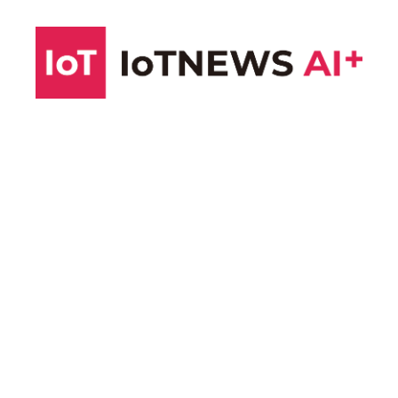
コ
ン
テ
ン
ツ
へ
ス
キ
ッ
プ