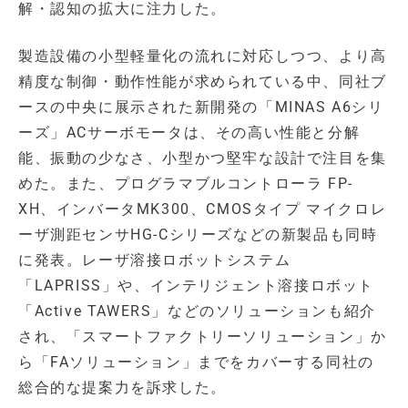
解・認知の拡大に注力した。
製造設備の小型軽量化の流れに対応しつつ、より高
精度な制御・動作性能が求められている中、同社ブ
ースの中央に展示された新開発の「MINAS A6シリ
ーズ」ACサーボモータは、その高い性能と分解
能、振動の少なさ、小型かつ堅牢な設計で注目を集
めた。また、プログラマブルコントローラ FP-
XH、インバータMK300、CMOSタイプ マイクロレ
ーザ測距センサHG-Cシリーズなどの新製品も同時
に発表。レーザ溶接ロボットシステム
「LAPRISS」や、インテリジェント溶接ロボット
「Active TAWERS」などのソリューションも紹介
され、「スマートファクトリーソリューション」か
ら「FAソリューション」までをカバーする同社の
総合的な提案力を訴求した。