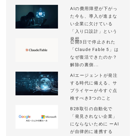
AIの費用障壁が下がっ
た今も、導入が進まな
い企業に欠けている
「入り口設計」という
発想
公開3日で停止された
「Claude Fable 5」は
なぜ復活できたのか？
解除の裏側...
AIエージェントが発注
する時代に備える、サ
プライヤーが今すぐ点
検すべき3つのこと
B2B取引の自動化で
「発見されない企業」
にならないために ーAI
が自律的に連携する