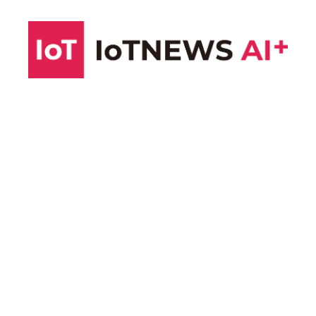
コ
ン
テ
ン
ツ
へ
ス
キ
ッ
プ