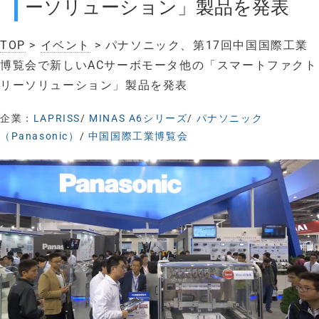
ーソリューション」製品を発表
TOP
>
イベント
> パナソニック、第17回中国国際工業
博覧会で新しいACサーボモータ他の「スマートファクト
リーソリューション」製品を発表
企業：
LAPRISS
/
MINAS A6シリーズ
/
パナソニック
（Panasonic）
/
中国国際工業博覧会