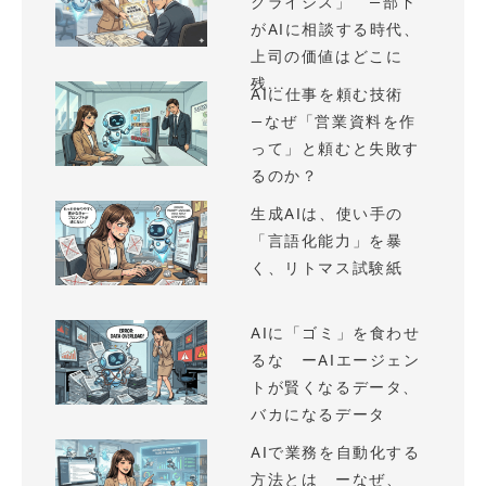
クライシス」 —部下
がAIに相談する時代、
上司の価値はどこに
残...
AIに仕事を頼む技術
—なぜ「営業資料を作
って」と頼むと失敗す
るのか？
生成AIは、使い手の
「言語化能力」を暴
く、リトマス試験紙
AIに「ゴミ」を食わせ
るな ーAIエージェン
トが賢くなるデータ、
バカになるデータ
AIで業務を自動化する
方法とは ーなぜ、