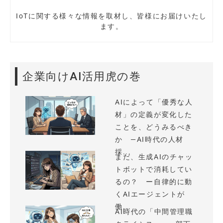
IoTに関する様々な情報を取材し、皆様にお届けいたし
ます。
企業向けAI活用虎の巻
AIによって「優秀な人
材」の定義が変化した
ことを、どうみるべき
か —AI時代の人材
採...
まだ、生成AIのチャッ
トボットで消耗してい
るの？ ー自律的に動
くAIエージェントが
働...
AI時代の「中間管理職