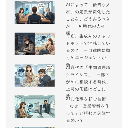
AIによって「優秀な人
材」の定義が変化した
ことを、どうみるべき
か —AI時代の人材
採...
まだ、生成AIのチャッ
トボットで消耗してい
るの？ ー自律的に動
くAIエージェントが
働...
AI時代の「中間管理職
クライシス」 —部下
がAIに相談する時代、
上司の価値はどこに
残...
AIに仕事を頼む技術
—なぜ「営業資料を作
って」と頼むと失敗す
るのか？