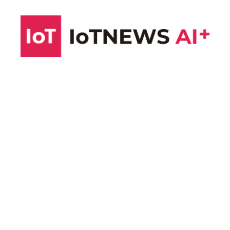
コ
ン
テ
ン
ツ
へ
ス
キ
ッ
プ