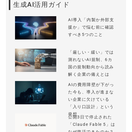
生成AI活用ガイド
AI導入「内製か外部支
援か」で悩む前に確認
すべき5つのこと
「厳しい・緩い」では
測れないAI規制、6カ
国の規制動向から読み
解く企業の備えとは
AIの費用障壁が下がっ
た今も、導入が進まな
い企業に欠けている
「入り口設計」という
発想
公開3日で停止された
「Claude Fable 5」は
なぜ復活できたのか？