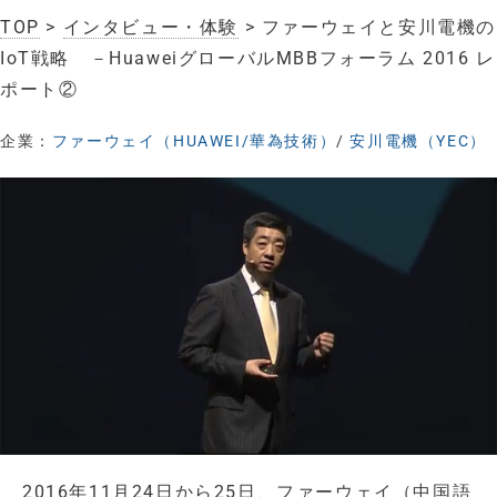
TOP
>
インタビュー・体験
> ファーウェイと安川電機の
IoT戦略 －HuaweiグローバルMBBフォーラム 2016 レ
ポート②
企業：
ファーウェイ（HUAWEI/華為技術）
/
安川電機（YEC）
2016年11月24日から25日、ファーウェイ（中国語