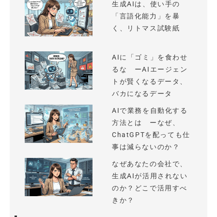
生成AIは、使い手の
「言語化能力」を暴
く、リトマス試験紙
AIに「ゴミ」を食わせ
るな ーAIエージェン
トが賢くなるデータ、
バカになるデータ
AIで業務を自動化する
方法とは ーなぜ、
ChatGPTを配っても仕
事は減らないのか？
なぜあなたの会社で、
生成AIが活用されない
のか？どこで活用すべ
きか？