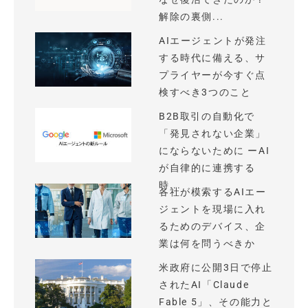
解除の裏側...
AIエージェントが発注
する時代に備える、サ
プライヤーが今すぐ点
検すべき3つのこと
B2B取引の自動化で
「発見されない企業」
にならないために ーAI
が自律的に連携する
時...
各社が模索するAIエー
ジェントを現場に入れ
るためのデバイス、企
業は何を問うべきか
米政府に公開3日で停止
されたAI「Claude
Fable 5」、その能力と