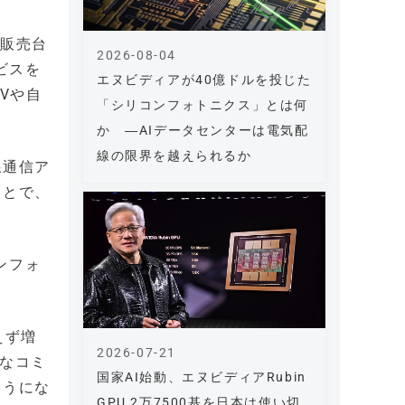
の販売台
2026-08-04
ビスを
エヌビディアが40億ドルを投じた
Vや自
「シリコンフォトニクス」とは何
か ―AIデータセンターは電気配
線の限界を越えられるか
線通信ア
ことで、
ンフォ
えず増
2026-07-21
大なコミ
国家AI始動、エヌビディアRubin
ようにな
GPU 2万7500基を日本は使い切