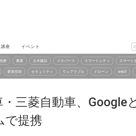
X講座
イベント
医療
農業
土木建設
メタバース
スマートシティ
スマート
要素技術
セキュリティ
ウェアラブル
ドローン
web3
・三菱自動車、Googl
ムで提携