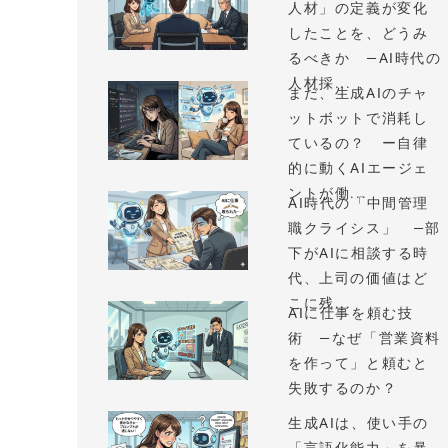
人材」の定義が変化
したことを、どうみ
るべきか —AI時代の
人材採...
まだ、生成AIのチャ
ットボットで消耗し
ているの？ ー自律
的に動くAIエージェ
ントが働...
AI時代の「中間管理
職クライシス」 —部
下がAIに相談する時
代、上司の価値はど
こに残...
AIに仕事を頼む技
術 —なぜ「営業資料
を作って」と頼むと
失敗するのか？
生成AIは、使い手の