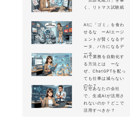
「言語化能力」を暴
く、リトマス試験紙
AIに「ゴミ」を食わ
せるな ーAIエージ
ェントが賢くなるデ
ータ、バカになるデ
ータ
AIで業務を自動化す
る方法とは ーな
ぜ、ChatGPTを配っ
ても仕事は減らない
のか？
なぜあなたの会社
で、生成AIが活用さ
れないのか？どこで
活用すべきか？