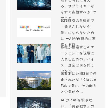
注する時代に備え
る、サプライヤーが
今すぐ点検すべき3つ
のこと
B2B取引の自動化で
「発見されない企
業」にならないため
に ーAIが自律的に連
携する時...
各社が模索するAIエ
ージェントを現場に
入れるためのデバイ
ス、企業は何を問う
べきか
米政府に公開3日で停
止されたAI「Claude
Fable 5」、その能力
と企業が今...
AIはSaaSを殺さな
い、「共存戦争」の