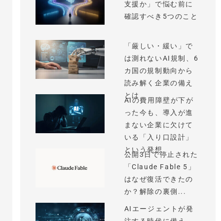
支援か」で悩む前に
確認すべき5つのこと
「厳しい・緩い」で
は測れないAI規制、6
カ国の規制動向から
読み解く企業の備え
とは
AIの費用障壁が下が
った今も、導入が進
まない企業に欠けて
いる「入り口設計」
という発想
公開3日で停止された
「Claude Fable 5」
はなぜ復活できたの
か？解除の裏側...
AIエージェントが発