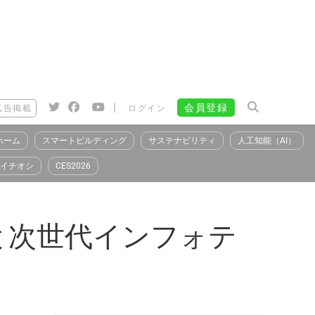
|
会員登録
広告掲載
ログイン
ホーム
スマートビルディング
サステナビリティ
人工知能（AI）
イチオシ
CES2026
eと次世代インフォテ