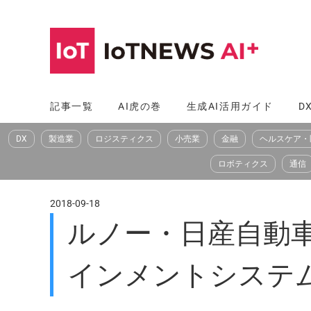
コ
ン
テ
ン
ツ
記事一覧
AI虎の巻
生成AI活用ガイド
D
へ
DX
製造業
ロジスティクス
小売業
金融
ヘルスケア・
ス
キ
ロボティクス
通信
ッ
プ
2018-09-18
ルノー・日産自動車
インメントシステ