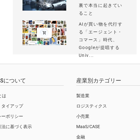
裏で本当に起きてい
ること
AIが買い物を代行す
る「エージェント・
コマース」時代、
Googleが提唱する
Univ...
EWSについて
産業別カテゴリー
Sとは
製造業
・タイアップ
ロジスティクス
シーポリシー
小売業
引法に基づく表示
MaaS/CASE
金融