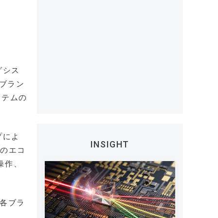
グシス
ブラン
ステムの
プによ
INSIGHT
ンのエコ
操作、
、各ブラ