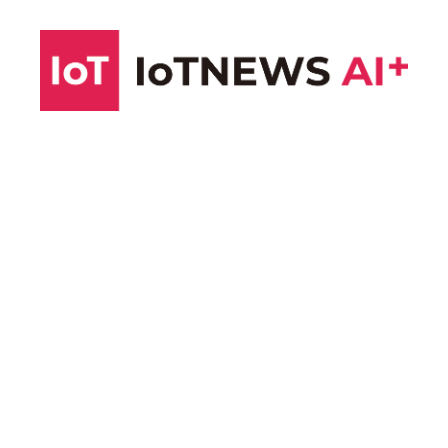
コ
ン
テ
ン
ツ
へ
ス
キ
ッ
プ