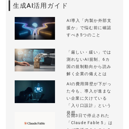
生成AI活用ガイド
AI導入「内製か外部支
援か」で悩む前に確認
すべき5つのこと
「厳しい・緩い」では
測れないAI規制、6カ
国の規制動向から読み
解く企業の備えとは
AIの費用障壁が下がっ
た今も、導入が進まな
い企業に欠けている
「入り口設計」という
発想
公開3日で停止された
「Claude Fable 5」は