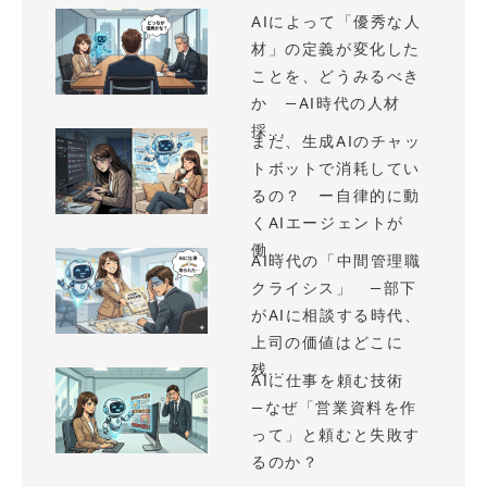
AIによって「優秀な人
材」の定義が変化した
ことを、どうみるべき
か —AI時代の人材
採...
まだ、生成AIのチャッ
トボットで消耗してい
るの？ ー自律的に動
くAIエージェントが
働...
AI時代の「中間管理職
クライシス」 —部下
がAIに相談する時代、
上司の価値はどこに
残...
AIに仕事を頼む技術
—なぜ「営業資料を作
って」と頼むと失敗す
るのか？