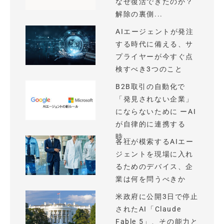
なぜ復活できたのか？
解除の裏側...
AIエージェントが発注
する時代に備える、サ
プライヤーが今すぐ点
検すべき3つのこと
B2B取引の自動化で
「発見されない企業」
にならないために ーAI
が自律的に連携する
時...
各社が模索するAIエー
ジェントを現場に入れ
るためのデバイス、企
業は何を問うべきか
米政府に公開3日で停止
されたAI「Claude
Fable 5」、その能力と