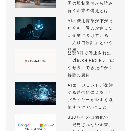
国の規制動向から読み
解く企業の備えとは
AIの費用障壁が下がっ
た今も、導入が進まな
い企業に欠けている
「入り口設計」という
発想
公開3日で停止された
「Claude Fable 5」は
なぜ復活できたのか？
解除の裏側...
AIエージェントが発注
する時代に備える、サ
プライヤーが今すぐ点
検すべき3つのこと
B2B取引の自動化で
「発見されない企業」