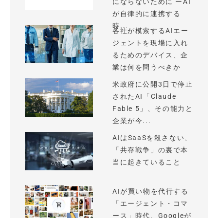
にならないために ーAI
が自律的に連携する
時...
各社が模索するAIエー
ジェントを現場に入れ
るためのデバイス、企
業は何を問うべきか
米政府に公開3日で停止
されたAI「Claude
Fable 5」、その能力と
企業が今...
AIはSaaSを殺さない、
「共存戦争」の裏で本
当に起きていること
AIが買い物を代行する
「エージェント・コマ
ース」時代、Googleが