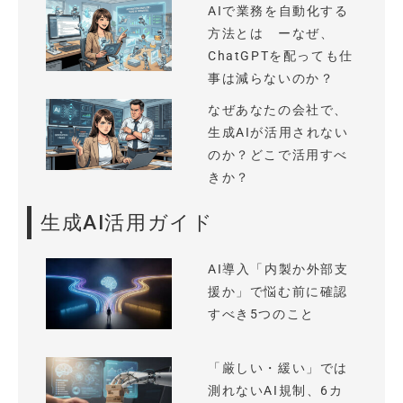
AIで業務を自動化する
方法とは ーなぜ、
ChatGPTを配っても仕
事は減らないのか？
なぜあなたの会社で、
生成AIが活用されない
のか？どこで活用すべ
きか？
生成AI活用ガイド
AI導入「内製か外部支
援か」で悩む前に確認
すべき5つのこと
「厳しい・緩い」では
測れないAI規制、6カ