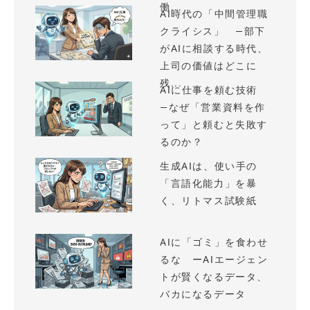
働...
AI時代の「中間管理職
クライシス」 —部下
がAIに相談する時代、
上司の価値はどこに
残...
AIに仕事を頼む技術
—なぜ「営業資料を作
って」と頼むと失敗す
るのか？
生成AIは、使い手の
「言語化能力」を暴
く、リトマス試験紙
AIに「ゴミ」を食わせ
るな ーAIエージェン
トが賢くなるデータ、
バカになるデータ