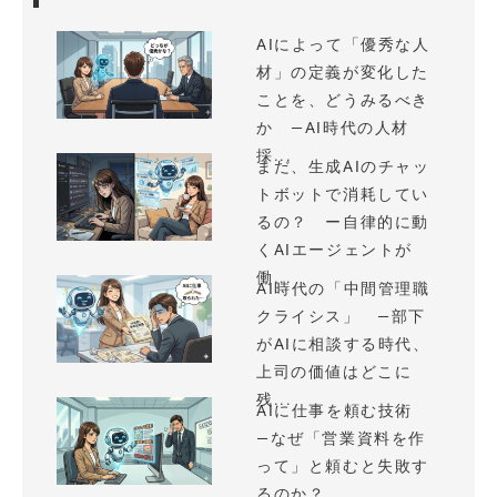
AIによって「優秀な人
材」の定義が変化した
ことを、どうみるべき
か —AI時代の人材
採...
まだ、生成AIのチャッ
トボットで消耗してい
るの？ ー自律的に動
くAIエージェントが
働...
AI時代の「中間管理職
クライシス」 —部下
がAIに相談する時代、
上司の価値はどこに
残...
AIに仕事を頼む技術
—なぜ「営業資料を作
って」と頼むと失敗す
るのか？