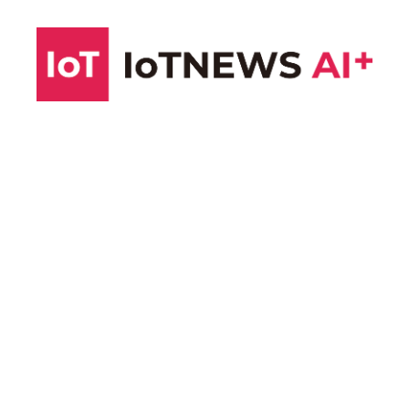
コ
ン
テ
ン
ツ
へ
ス
キ
ッ
プ