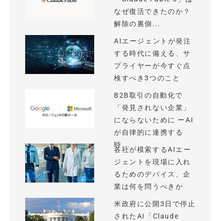
なぜ復活できたのか？
解除の裏側...
AIエージェントが発注
する時代に備える、サ
プライヤーが今すぐ点
検すべき3つのこと
B2B取引の自動化で
「発見されない企業」
にならないために ーAI
が自律的に連携する
時...
各社が模索するAIエー
ジェントを現場に入れ
るためのデバイス、企
業は何を問うべきか
米政府に公開3日で停止
されたAI「Claude