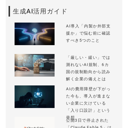
生成AI活用ガイド
AI導入「内製か外部支
援か」で悩む前に確認
すべき5つのこと
「厳しい・緩い」では
測れないAI規制、6カ
国の規制動向から読み
解く企業の備えとは
AIの費用障壁が下がっ
た今も、導入が進まな
い企業に欠けている
「入り口設計」という
発想
公開3日で停止された
「Claude Fable 5」は