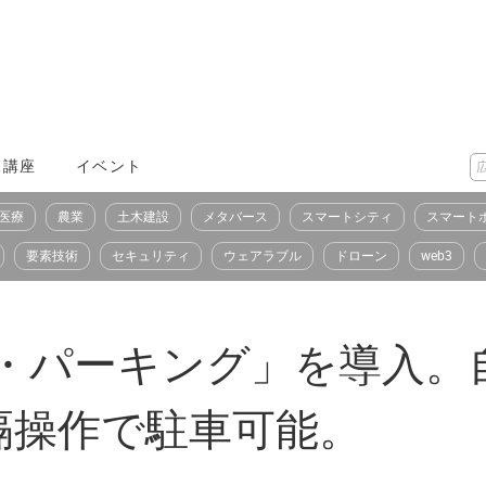
X講座
イベント
医療
農業
土木建設
メタバース
スマートシティ
スマート
要素技術
セキュリティ
ウェアラブル
ドローン
web3
ト・パーキング」を導入。
隔操作で駐車可能。