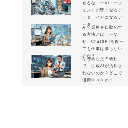
せるな ーAIエージ
ェントが賢くなるデ
ータ、バカになるデ
ータ
AIで業務を自動化す
る方法とは ーな
ぜ、ChatGPTを配っ
ても仕事は減らない
のか？
なぜあなたの会社
で、生成AIが活用さ
れないのか？どこで
活用すべきか？