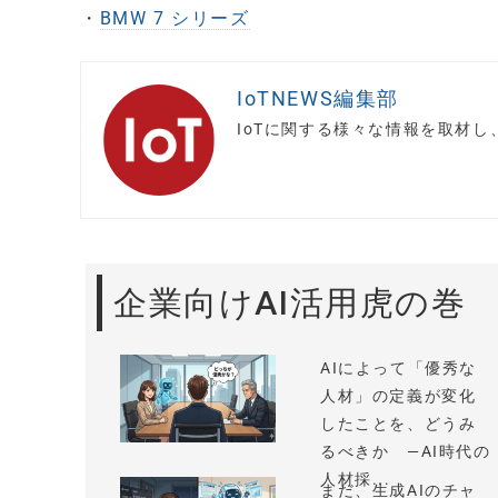
・
BMW 7 シリーズ
IoTNEWS編集部
IoTに関する様々な情報を取材
企業向けAI活用虎の巻
AIによって「優秀な
人材」の定義が変化
したことを、どうみ
るべきか —AI時代の
人材採...
まだ、生成AIのチャ