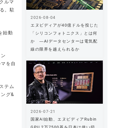
クルマ
きる。駐
2026-08-04
エヌビディアが40億ドルを投じた
を始動
「シリコンフォトニクス」とは何
か ―AIデータセンターは電気配
線の限界を越えられるか
タン
ルマを自
システム
ング&
2026-07-21
国家AI始動、エヌビディアRubin
GPU 2万7500基を日本は使い切