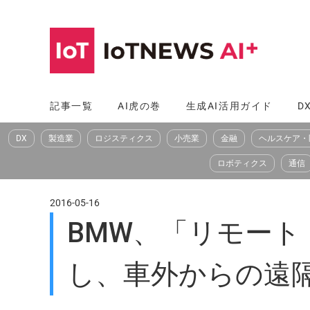
コ
ン
テ
ン
ツ
記事一覧
AI虎の巻
生成AI活用ガイド
D
へ
DX
製造業
ロジスティクス
小売業
金融
ヘルスケア・
ス
キ
ロボティクス
通信
ッ
プ
2016-05-16
BMW、「リモー
し、車外からの遠