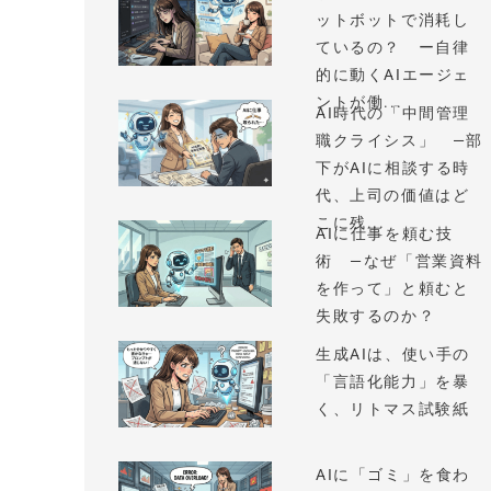
ットボットで消耗し
ているの？ ー自律
的に動くAIエージェ
ントが働...
AI時代の「中間管理
職クライシス」 —部
下がAIに相談する時
代、上司の価値はど
こに残...
AIに仕事を頼む技
術 —なぜ「営業資料
を作って」と頼むと
失敗するのか？
生成AIは、使い手の
「言語化能力」を暴
く、リトマス試験紙
AIに「ゴミ」を食わ