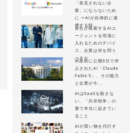
「発見されない企
業」にならないため
に ーAIが自律的に連
携する時...
各社が模索するAIエ
ージェントを現場に
入れるためのデバイ
ス、企業は何を問う
べきか
米政府に公開3日で停
止されたAI「Claude
Fable 5」、その能力
と企業が今...
AIはSaaSを殺さな
い、「共存戦争」の
裏で本当に起きてい
ること
AIが買い物を代行す