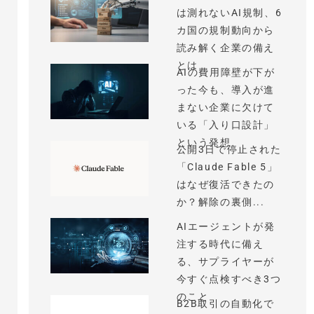
は測れないAI規制、6
カ国の規制動向から
読み解く企業の備え
とは
AIの費用障壁が下が
った今も、導入が進
まない企業に欠けて
いる「入り口設計」
という発想
公開3日で停止された
「Claude Fable 5」
はなぜ復活できたの
か？解除の裏側...
AIエージェントが発
注する時代に備え
る、サプライヤーが
今すぐ点検すべき3つ
のこと
B2B取引の自動化で