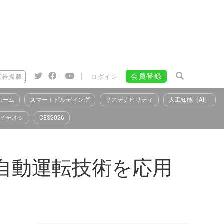
|
会員登録
広告掲載
ログイン
ホーム
スマートビルディング
サステナビリティ
人工知能（AI）
イチオシ
CES2026
自動運転技術を応用