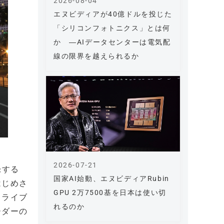
2026-08-04
エヌビディアが40億ドルを投じた
「シリコンフォトニクス」とは何
か ―AIデータセンターは電気配
線の限界を越えられるか
2026-07-21
録する
国家AI始動、エヌビディアRubin
はじめさ
GPU 2万7500基を日本は使い切
ドライブ
れるのか
ーダーの