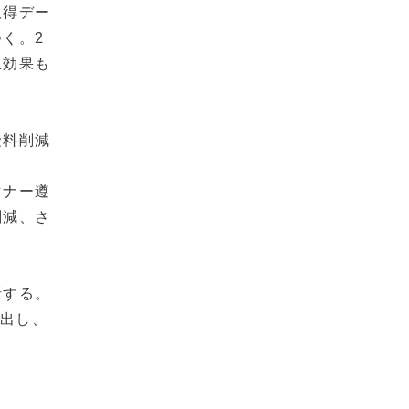
取得デー
く。2
上効果も
険料削減
マナー遵
削減、さ
析する。
抽出し、