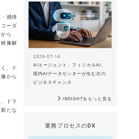
憶・感情
レコーダ
所から
る映像解
2026-07-14
AIエージェント、フィジカルAI、
なく、ド
国内AIデータセンターが生む次の
映像から
ビジネスチャンス
INSIGHTをもっと見る
は、ドラ
た新たな
業務プロセスのDX