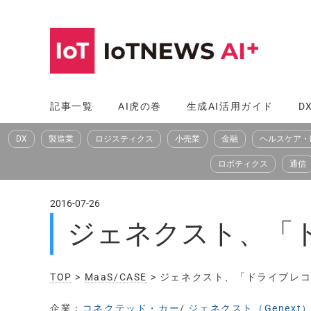
コ
ン
テ
ン
ツ
記事一覧
AI虎の巻
生成AI活用ガイド
D
へ
DX
製造業
ロジスティクス
小売業
金融
ヘルスケア・
ス
キ
ロボティクス
通信
ッ
プ
2016-07-26
ジェネクスト、「
TOP
>
MaaS/CASE
> ジェネクスト、「ドライブレ
企業：
コネクテッド・カー
/
ジェネクスト（Genext