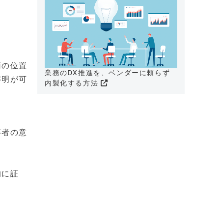
両の位置
業務のDX推進を、ベンダーに頼らず
解明が可
内製化する方法
事者の意
的に証