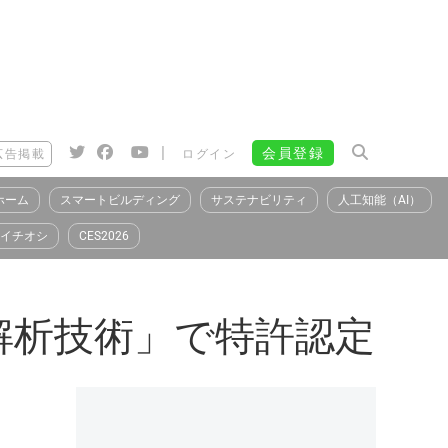
|
会員登録
広告掲載
ログイン
ホーム
スマートビルディング
サステナビリティ
人工知能（AI）
イチオシ
CES2026
解析技術」で特許認定