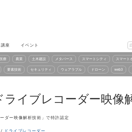
X講座
イベント
医療
農業
土木建設
メタバース
スマートシティ
スマート
要素技術
セキュリティ
ウェアラブル
ドローン
web3
ドライブレコーダー映像
コーダー映像解析技術」で特許認定
）
/
ドライブレコーダー