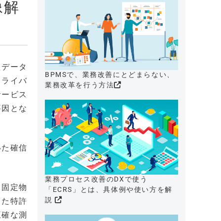
像解
たデータ
BPMSで、業務改善にとどまらない、
ドライバ
業務改革を行う方法
サービス
要因とな
いた確信
業務プロセス改善のDXで使う
る固定物
「ECRS」とは、具体例や使い方を解
説
した特許
正確な測