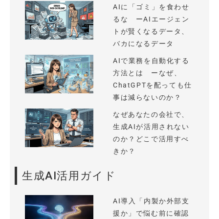
AIに「ゴミ」を食わせ
るな ーAIエージェン
トが賢くなるデータ、
バカになるデータ
AIで業務を自動化する
方法とは ーなぜ、
ChatGPTを配っても仕
事は減らないのか？
なぜあなたの会社で、
生成AIが活用されない
のか？どこで活用すべ
きか？
生成AI活用ガイド
AI導入「内製か外部支
援か」で悩む前に確認