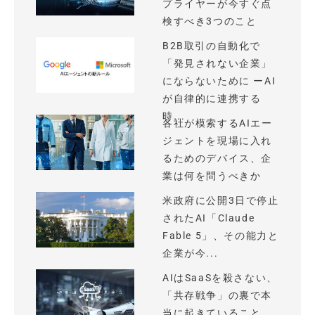
プライヤーが今すぐ点
検すべき3つのこと
B2B取引の自動化で
「発見されない企業」
にならないために ーAI
が自律的に連携する
時...
各社が模索するAIエー
ジェントを現場に入れ
るためのデバイス、企
業は何を問うべきか
米政府に公開3日で停止
されたAI「Claude
Fable 5」、その能力と
企業が今...
AIはSaaSを殺さない、
「共存戦争」の裏で本
当に起きていること