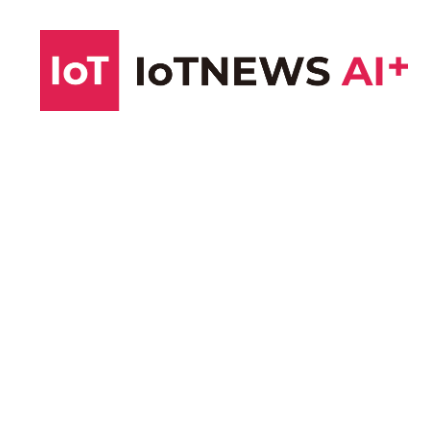
コ
ン
テ
ン
ツ
へ
ス
キ
ッ
プ