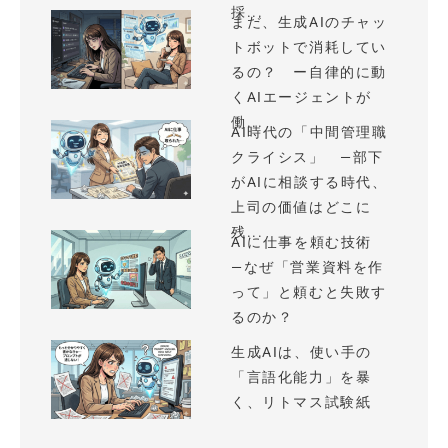
採...
まだ、生成AIのチャッ
トボットで消耗してい
るの？ ー自律的に動
くAIエージェントが
働...
AI時代の「中間管理職
クライシス」 —部下
がAIに相談する時代、
上司の価値はどこに
残...
AIに仕事を頼む技術
—なぜ「営業資料を作
って」と頼むと失敗す
るのか？
生成AIは、使い手の
「言語化能力」を暴
く、リトマス試験紙