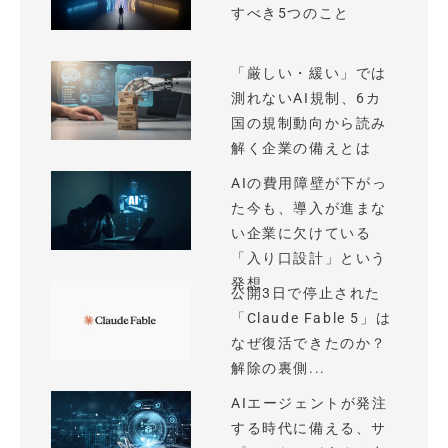
すべき5つのこと
「厳しい・緩い」では
測れないAI規制、6カ
国の規制動向から読み
解く企業の備えとは
AIの費用障壁が下がっ
た今も、導入が進まな
い企業に欠けている
「入り口設計」という
発想
公開3日で停止された
「Claude Fable 5」は
なぜ復活できたのか？
解除の裏側...
AIエージェントが発注
する時代に備える、サ