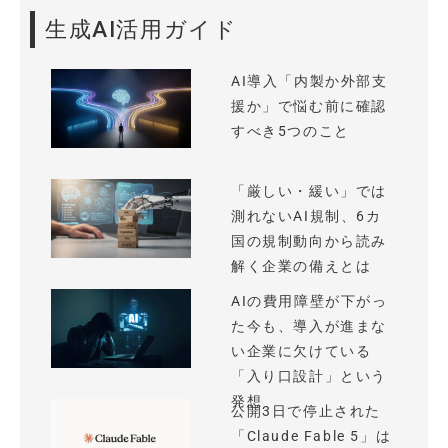
生成AI活用ガイド
AI導入「内製か外部支
援か」で悩む前に確認
すべき5つのこと
「厳しい・緩い」では
測れないAI規制、6カ
国の規制動向から読み
解く企業の備えとは
AIの費用障壁が下がっ
た今も、導入が進まな
い企業に欠けている
「入り口設計」という
発想
公開3日で停止された
「Claude Fable 5」は