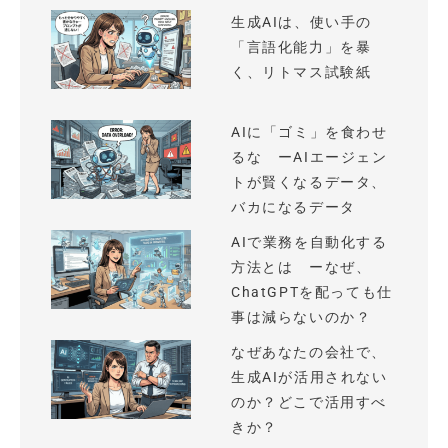
生成AIは、使い手の
「言語化能力」を暴
く、リトマス試験紙
AIに「ゴミ」を食わせ
るな ーAIエージェン
トが賢くなるデータ、
バカになるデータ
AIで業務を自動化する
方法とは ーなぜ、
ChatGPTを配っても仕
事は減らないのか？
なぜあなたの会社で、
生成AIが活用されない
のか？どこで活用すべ
きか？