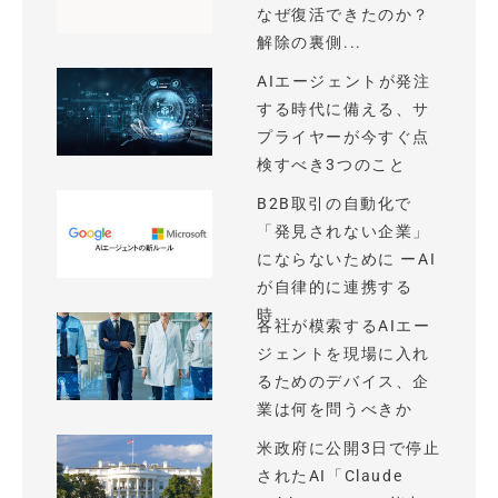
なぜ復活できたのか？
解除の裏側...
AIエージェントが発注
する時代に備える、サ
プライヤーが今すぐ点
検すべき3つのこと
B2B取引の自動化で
「発見されない企業」
にならないために ーAI
が自律的に連携する
時...
各社が模索するAIエー
ジェントを現場に入れ
るためのデバイス、企
業は何を問うべきか
米政府に公開3日で停止
されたAI「Claude