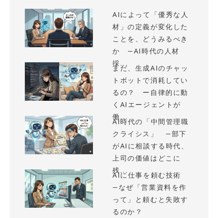
AIによって「優秀な人
材」の定義が変化した
ことを、どうみるべき
か —AI時代の人材
採...
まだ、生成AIのチャッ
トボットで消耗してい
るの？ ー自律的に動
くAIエージェントが
働...
AI時代の「中間管理職
クライシス」 —部下
がAIに相談する時代、
上司の価値はどこに
残...
AIに仕事を頼む技術
—なぜ「営業資料を作
って」と頼むと失敗す
るのか？