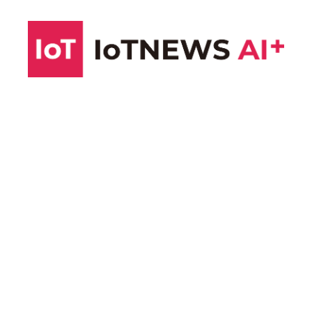
コ
ン
テ
ン
ツ
へ
ス
キ
ッ
プ