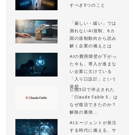
すべき5つのこと
「厳しい・緩い」では
測れないAI規制、6カ
国の規制動向から読み
解く企業の備えとは
AIの費用障壁が下がっ
た今も、導入が進まな
い企業に欠けている
「入り口設計」という
発想
公開3日で停止された
「Claude Fable 5」は
なぜ復活できたのか？
解除の裏側...
AIエージェントが発注
する時代に備える、サ