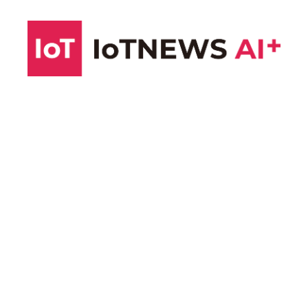
コ
ン
テ
ン
ツ
へ
ス
キ
ッ
プ