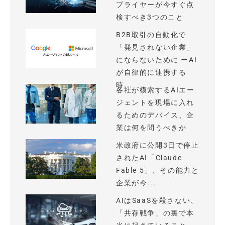
プライヤーが今すぐ点
検すべき3つのこと
B2B取引の自動化で
「発見されない企業」
にならないために ーAI
が自律的に連携する
時...
各社が模索するAIエー
ジェントを現場に入れ
るためのデバイス、企
業は何を問うべきか
米政府に公開3日で停止
されたAI「Claude
Fable 5」、その能力と
企業が今...
AIはSaaSを殺さない、
「共存戦争」の裏で本