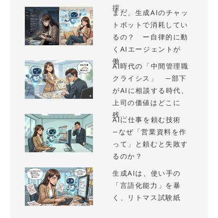
採...
まだ、生成AIのチャッ
トボットで消耗してい
るの？ ー自律的に動
くAIエージェントが
働...
AI時代の「中間管理職
クライシス」 —部下
がAIに相談する時代、
上司の価値はどこに
残...
AIに仕事を頼む技術
—なぜ「営業資料を作
って」と頼むと失敗す
るのか？
生成AIは、使い手の
「言語化能力」を暴
く、リトマス試験紙