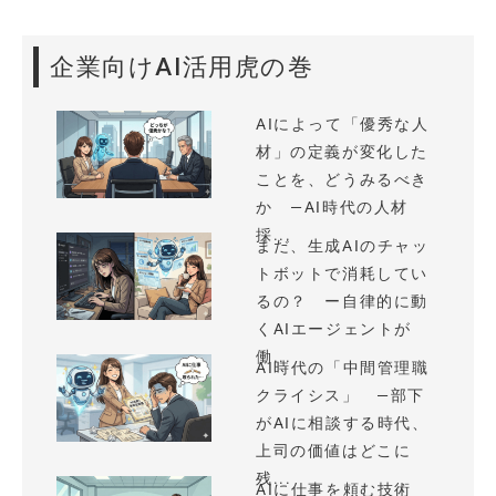
企業向けAI活用虎の巻
AIによって「優秀な人
材」の定義が変化した
ことを、どうみるべき
か —AI時代の人材
採...
まだ、生成AIのチャッ
トボットで消耗してい
るの？ ー自律的に動
くAIエージェントが
働...
AI時代の「中間管理職
クライシス」 —部下
がAIに相談する時代、
上司の価値はどこに
残...
AIに仕事を頼む技術