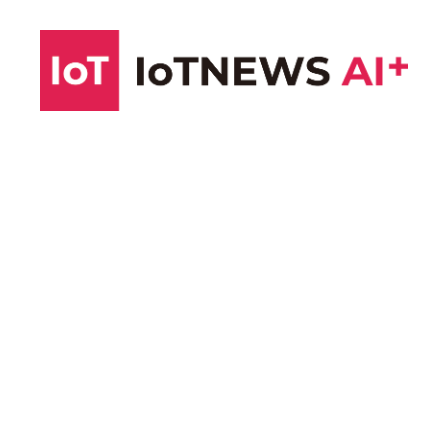
コ
ン
テ
ン
ツ
へ
ス
キ
ッ
プ