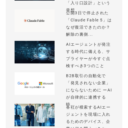
「入り口設計」という
発想
公開3日で停止された
「Claude Fable 5」は
なぜ復活できたのか？
解除の裏側...
AIエージェントが発注
する時代に備える、サ
プライヤーが今すぐ点
検すべき3つのこと
B2B取引の自動化で
「発見されない企業」
にならないために ーAI
が自律的に連携する
時...
各社が模索するAIエー
ジェントを現場に入れ
るためのデバイス、企