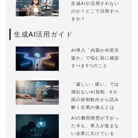
生成AIが活用されない
のか？どこで活用すべ
きか？
生成AI活用ガイド
AI導入「内製か外部支
援か」で悩む前に確認
すべき5つのこと
「厳しい・緩い」では
測れないAI規制、6カ
国の規制動向から読み
解く企業の備えとは
AIの費用障壁が下がっ
た今も、導入が進まな
い企業に欠けている