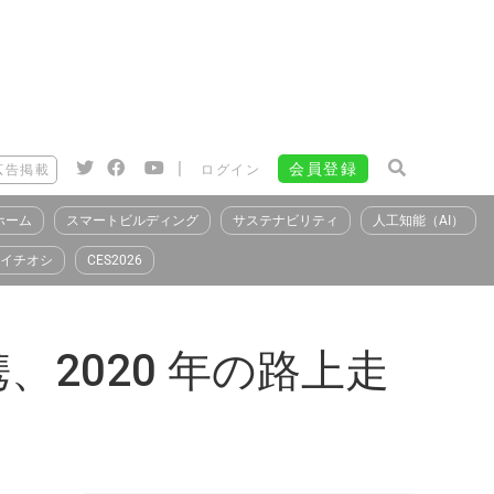
|
会員登録
広告掲載
ログイン
ホーム
スマートビルディング
サステナビリティ
人工知能（AI）
イチオシ
CES2026
提携、2020 年の路上走