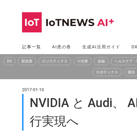
コ
ン
テ
ン
ツ
記事一覧
AI虎の巻
生成AI活用ガイド
D
へ
DX
製造業
ロジスティクス
小売業
金融
ヘルスケア・
ス
キ
ロボティクス
通信
ッ
プ
2017-01-10
NVIDIA と Aud
行実現へ