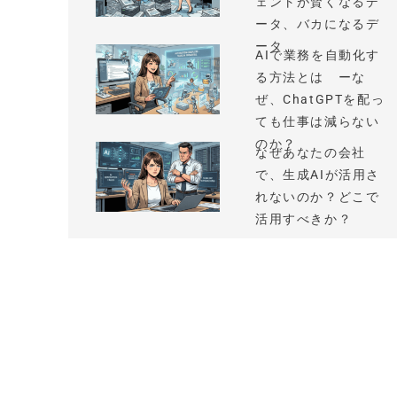
ェントが賢くなるデ
ータ、バカになるデ
ータ
AIで業務を自動化す
る方法とは ーな
ぜ、ChatGPTを配っ
ても仕事は減らない
のか？
なぜあなたの会社
で、生成AIが活用さ
れないのか？どこで
活用すべきか？