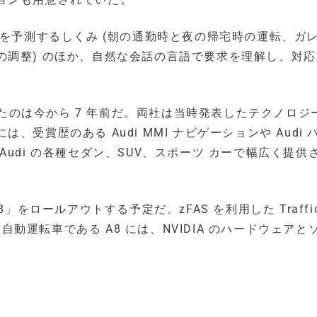
ズを予測するしくみ (朝の通勤時と夜の帰宅時の運転、ガ
の調整) のほか、自然な会話の言語で要求を理解し、対
て登場したのは今から 7 年前だ。両社は当時発表したテクノロジ
受賞歴のある Audi MMI ナビゲーションや Audi 
udi の各種セダン、SUV、スポーツ カーで幅広く提供
をロールアウトする予定だ。zFAS を利用した Traffic
」自動運転車である A8 には、NVIDIA のハードウェアと