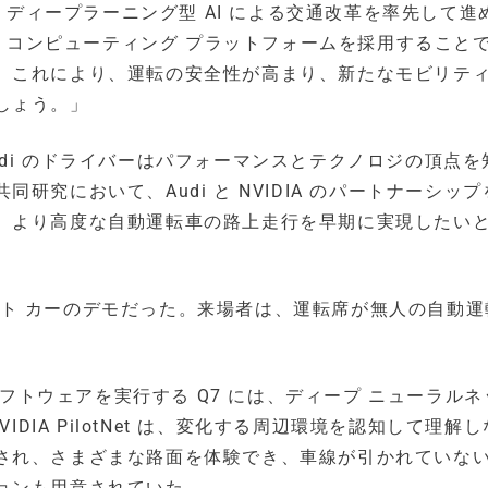
は、ディープラーニング型 AI による交通改革を率先して進
RIVE コンピューティング プラットフォームを採用すること
。これにより、運転の安全性が高まり、新たなモビリティ
しょう。」
di のドライバーはパフォーマンスとテクノロジの頂点を
究において、Audi と NVIDIA のパートナーシッ
、より高度な自動運転車の路上走行を早期に実現したい
7 コンセプト カーのデモだった。来場者は、運転席が無人の自動
Works ソフトウェアを実行する Q7 には、ディープ ニューラル
NVIDIA PilotNet は、変化する周辺環境を認知して理解
され、さまざまな路面を体験でき、車線が引かれていな
ョンも用意されていた。