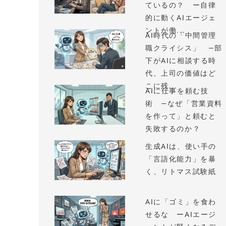
ているの？ ー自律
的に動くAIエージェ
ントが働...
AI時代の「中間管理
職クライシス」 —部
下がAIに相談する時
代、上司の価値はど
こに残...
AIに仕事を頼む技
術 —なぜ「営業資料
を作って」と頼むと
失敗するのか？
生成AIは、使い手の
「言語化能力」を暴
く、リトマス試験紙
AIに「ゴミ」を食わ
せるな ーAIエージ