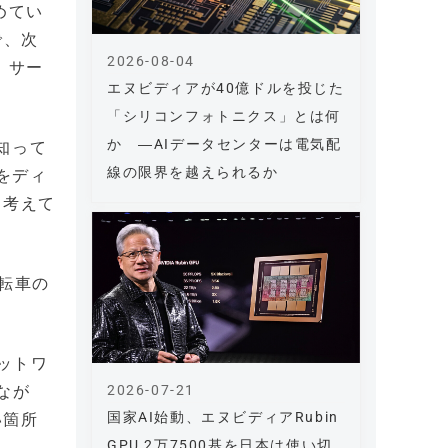
めてい
で、次
2026-08-04
 サー
エヌビディアが40億ドルを投じた
「シリコンフォトニクス」とは何
か ―AIデータセンターは電気配
知って
線の限界を越えられるか
プをディ
と考えて
運転車の
ネットワ
2026-07-21
しなが
国家AI始動、エヌビディアRubin
い箇所
GPU 2万7500基を日本は使い切