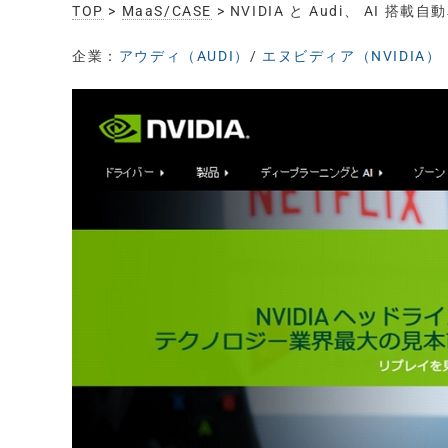
TOP
>
MaaS/CASE
> NVIDIA と Audi、 AI
企業：
アウディ（AUDI）
/
エヌビディア（NVIDIA）