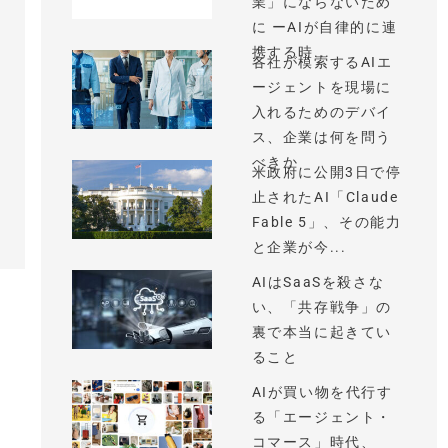
業」にならないため
に ーAIが自律的に連
携する時...
各社が模索するAIエ
ージェントを現場に
入れるためのデバイ
ス、企業は何を問う
べきか
米政府に公開3日で停
止されたAI「Claude
Fable 5」、その能力
と企業が今...
AIはSaaSを殺さな
い、「共存戦争」の
裏で本当に起きてい
ること
AIが買い物を代行す
る「エージェント・
コマース」時代、