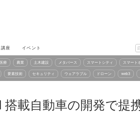
X講座
イベント
医療
農業
土木建設
メタバース
スマートシティ
スマート
要素技術
セキュリティ
ウェアラブル
ドローン
web3
i、 AI 搭載自動車の開発で