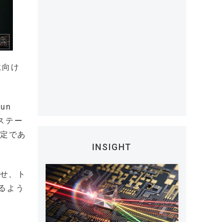
に向け
un
をステー
予定であ
INSIGHT
わせ、ト
るよう