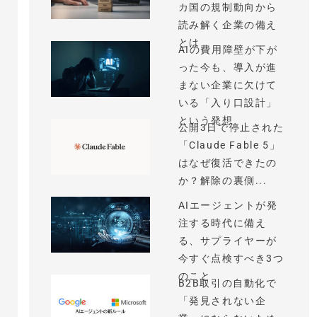
カ国の規制動向から
読み解く企業の備え
とは
AIの費用障壁が下が
った今も、導入が進
まない企業に欠けて
いる「入り口設計」
という発想
公開3日で停止された
「Claude Fable 5」
はなぜ復活できたの
か？解除の裏側...
AIエージェントが発
注する時代に備え
る、サプライヤーが
今すぐ点検すべき3つ
のこと
B2B取引の自動化で
「発見されない企