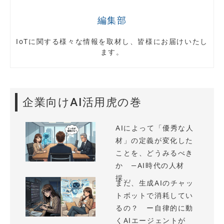
編集部
IoTに関する様々な情報を取材し、皆様にお届けいたし
ます。
企業向けAI活用虎の巻
AIによって「優秀な人
材」の定義が変化した
ことを、どうみるべき
か —AI時代の人材
採...
まだ、生成AIのチャッ
トボットで消耗してい
るの？ ー自律的に動
くAIエージェントが