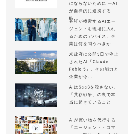
にならないために ーAI
が自律的に連携する
時...
各社が模索するAIエー
ジェントを現場に入れ
るためのデバイス、企
業は何を問うべきか
米政府に公開3日で停止
されたAI「Claude
Fable 5」、その能力と
企業が今...
AIはSaaSを殺さない、
「共存戦争」の裏で本
当に起きていること
AIが買い物を代行する
「エージェント・コマ