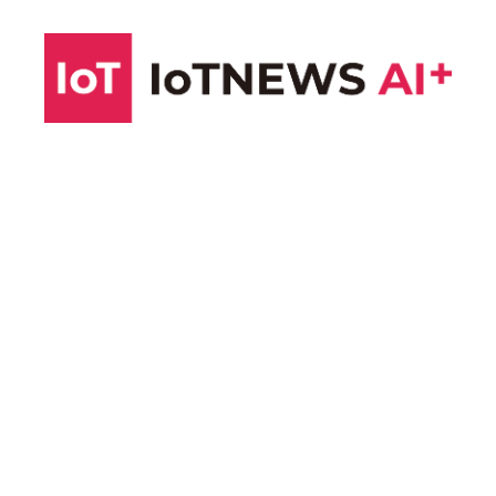
コ
ン
テ
ン
ツ
へ
ス
キ
ッ
プ