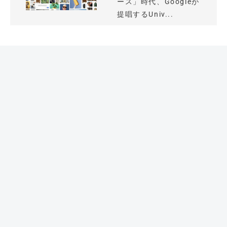
ース」時代、Googleが
提唱するUniv...