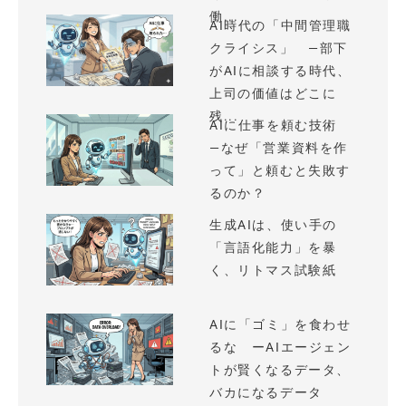
働...
AI時代の「中間管理職
クライシス」 —部下
がAIに相談する時代、
上司の価値はどこに
残...
AIに仕事を頼む技術
—なぜ「営業資料を作
って」と頼むと失敗す
るのか？
生成AIは、使い手の
「言語化能力」を暴
く、リトマス試験紙
AIに「ゴミ」を食わせ
るな ーAIエージェン
トが賢くなるデータ、
バカになるデータ