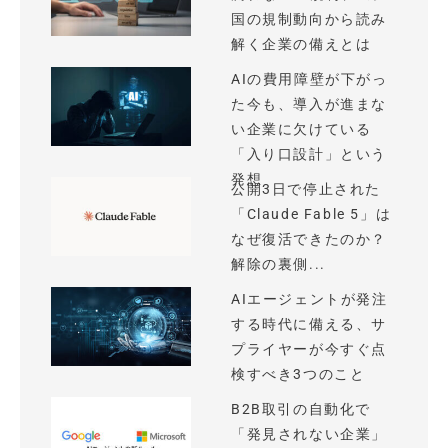
国の規制動向から読み
解く企業の備えとは
AIの費用障壁が下がっ
た今も、導入が進まな
い企業に欠けている
「入り口設計」という
発想
公開3日で停止された
「Claude Fable 5」は
なぜ復活できたのか？
解除の裏側...
AIエージェントが発注
する時代に備える、サ
プライヤーが今すぐ点
検すべき3つのこと
B2B取引の自動化で
「発見されない企業」