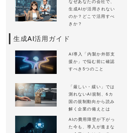
なぜあなたの会社で、
生成AIが活用されない
のか？どこで活用すべ
きか？
生成AI活用ガイド
AI導入「内製か外部支
援か」で悩む前に確認
すべき5つのこと
「厳しい・緩い」では
測れないAI規制、6カ
国の規制動向から読み
解く企業の備えとは
AIの費用障壁が下がっ
た今も、導入が進まな