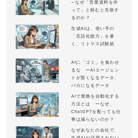
—なぜ「営業資料を作
って」と頼むと失敗す
るのか？
生成AIは、使い手の
「言語化能力」を暴
く、リトマス試験紙
AIに「ゴミ」を食わせ
るな ーAIエージェン
トが賢くなるデータ、
バカになるデータ
AIで業務を自動化する
方法とは ーなぜ、
ChatGPTを配っても仕
事は減らないのか？
なぜあなたの会社で、
生成AIが活用されない