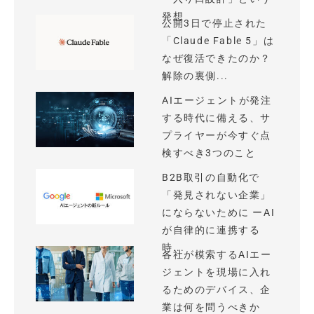
発想
公開3日で停止された
「Claude Fable 5」は
なぜ復活できたのか？
解除の裏側...
AIエージェントが発注
する時代に備える、サ
プライヤーが今すぐ点
検すべき3つのこと
B2B取引の自動化で
「発見されない企業」
にならないために ーAI
が自律的に連携する
時...
各社が模索するAIエー
ジェントを現場に入れ
るためのデバイス、企
業は何を問うべきか