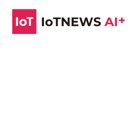
コ
ン
テ
ン
ツ
へ
ス
キ
ッ
プ