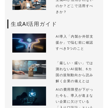
のか？どこで活用すべ
きか？
生成AI活用ガイド
AI導入「内製か外部支
援か」で悩む前に確認
すべき5つのこと
「厳しい・緩い」では
測れないAI規制、6カ
国の規制動向から読み
解く企業の備えとは
AIの費用障壁が下がっ
た今も、導入が進まな
い企業に欠けている
「入り口設計」という