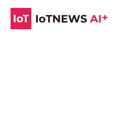
コ
ン
テ
ン
ツ
へ
ス
キ
ッ
プ