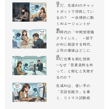
採...
まだ、生成AIのチャッ
トボットで消耗してい
るの？ ー自律的に動
くAIエージェントが
働...
AI時代の「中間管理職
クライシス」 —部下
がAIに相談する時代、
上司の価値はどこに
残...
AIに仕事を頼む技術
—なぜ「営業資料を作
って」と頼むと失敗す
るのか？
生成AIは、使い手の
「言語化能力」を暴
く、リトマス試験紙