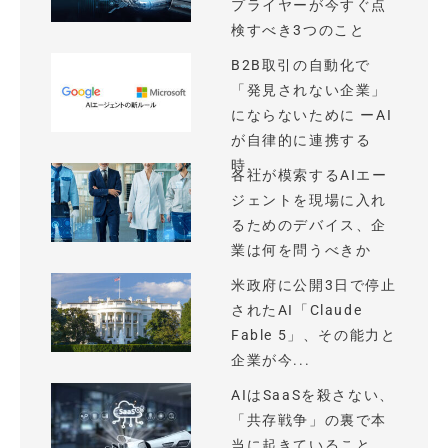
プライヤーが今すぐ点
検すべき3つのこと
B2B取引の自動化で
「発見されない企業」
にならないために ーAI
が自律的に連携する
時...
各社が模索するAIエー
ジェントを現場に入れ
るためのデバイス、企
業は何を問うべきか
米政府に公開3日で停止
されたAI「Claude
Fable 5」、その能力と
企業が今...
AIはSaaSを殺さない、
「共存戦争」の裏で本
当に起きていること