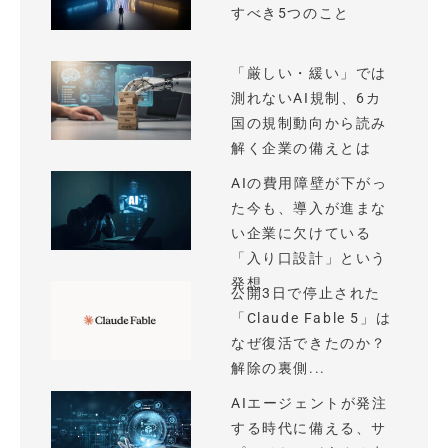
すべき5つのこと
「厳しい・緩い」では
測れないAI規制、6カ
国の規制動向から読み
解く企業の備えとは
AIの費用障壁が下がっ
た今も、導入が進まな
い企業に欠けている
「入り口設計」という
発想
公開3日で停止された
「Claude Fable 5」は
なぜ復活できたのか？
解除の裏側...
AIエージェントが発注
する時代に備える、サ