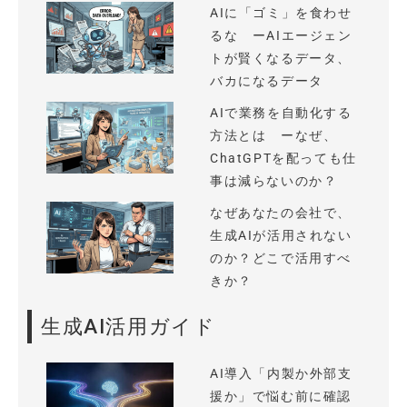
AIに「ゴミ」を食わせ
るな ーAIエージェン
トが賢くなるデータ、
バカになるデータ
AIで業務を自動化する
方法とは ーなぜ、
ChatGPTを配っても仕
事は減らないのか？
なぜあなたの会社で、
生成AIが活用されない
のか？どこで活用すべ
きか？
生成AI活用ガイド
AI導入「内製か外部支
援か」で悩む前に確認