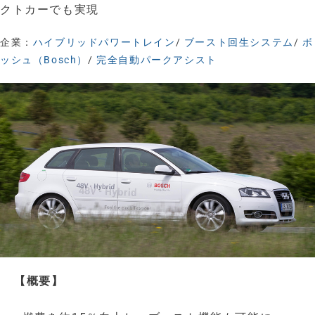
クトカーでも実現
企業：
ハイブリッドパワートレイン
/
ブースト回生システム
/
ボ
ッシュ（Bosch）
/
完全自動パークアシスト
【概要】