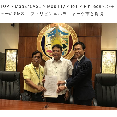
TOP
>
MaaS/CASE
> Mobility × IoT × FinTechベンチ
ャーのGMS フィリピン国パラニャーケ市と提携