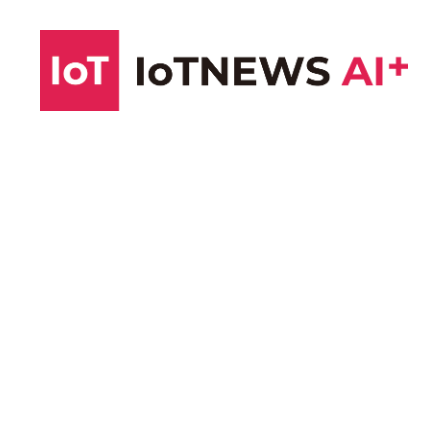
コ
ン
テ
ン
ツ
へ
ス
キ
ッ
プ