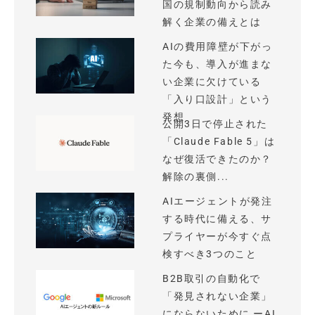
国の規制動向から読み
解く企業の備えとは
AIの費用障壁が下がっ
た今も、導入が進まな
い企業に欠けている
「入り口設計」という
発想
公開3日で停止された
「Claude Fable 5」は
なぜ復活できたのか？
解除の裏側...
AIエージェントが発注
する時代に備える、サ
プライヤーが今すぐ点
検すべき3つのこと
B2B取引の自動化で
「発見されない企業」
にならないために ーAI