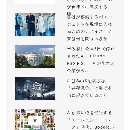
が自律的に連携する
時...
各社が模索するAIエー
ジェントを現場に入れ
るためのデバイス、企
業は何を問うべきか
米政府に公開3日で停止
されたAI「Claude
Fable 5」、その能力と
企業が今...
AIはSaaSを殺さない、
「共存戦争」の裏で本
当に起きていること
AIが買い物を代行する
「エージェント・コマ
ース」時代、Googleが