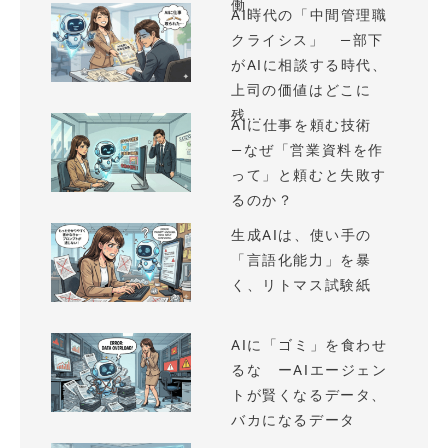
働...
AI時代の「中間管理職
クライシス」 —部下
がAIに相談する時代、
上司の価値はどこに
残...
AIに仕事を頼む技術
—なぜ「営業資料を作
って」と頼むと失敗す
るのか？
生成AIは、使い手の
「言語化能力」を暴
く、リトマス試験紙
AIに「ゴミ」を食わせ
るな ーAIエージェン
トが賢くなるデータ、
バカになるデータ