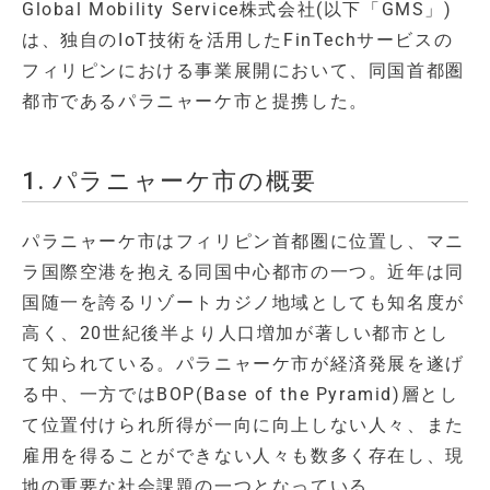
Global Mobility Service株式会社(以下「GMS」)
は、独自のIoT技術を活用したFinTechサービスの
フィリピンにおける事業展開において、同国首都圏
都市であるパラニャーケ市と提携した。
1. パラニャーケ市の概要
パラニャーケ市はフィリピン首都圏に位置し、マニ
ラ国際空港を抱える同国中心都市の一つ。近年は同
国随一を誇るリゾートカジノ地域としても知名度が
高く、20世紀後半より人口増加が著しい都市とし
て知られている。パラニャーケ市が経済発展を遂げ
る中、一方ではBOP(Base of the Pyramid)層とし
て位置付けられ所得が一向に向上しない人々、また
雇用を得ることができない人々も数多く存在し、現
地の重要な社会課題の一つとなっている。