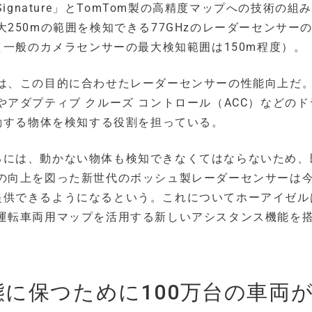
 Signature」とTomTom製の高精度マップへの技術の組
250mの範囲を検知できる77GHzのレーダーセンサー
（一般のカメラセンサーの最大検知範囲は150m程度）。
は、この目的に合わせたレーダーセンサーの性能向上だ
アダプティブ クルーズ コントロール（ACC）などのド
動する物体を検知する役割を担っている。
」を実現するには、動かない物体も検知できなくてはならないため
の向上を図った新世代のボッシュ製レーダーセンサーは
なデータを提供できるようになるという。これについてホーアイゼ
運転車両用マップを活用する新しいアシスタンス機能を
に保つために100万台の車両