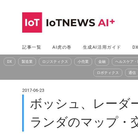
コ
ン
テ
ン
ツ
記事一覧
AI虎の巻
生成AI活用ガイド
D
へ
DX
製造業
ロジスティクス
小売業
金融
ヘルスケア・
ス
キ
ロボティクス
通信
ッ
プ
2017-06-23
ボッシュ、レーダ
ランダのマップ・交