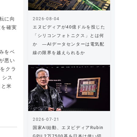
運転に向
2026-08-04
エヌビディアが40億ドルを投じた
置を確実
「シリコンフォトニクス」とは何
か ―AIデータセンターは電気配
のみをベ
線の限界を越えられるか
しが悪い
タをクラ
、シス
州と米
2026-07-21
国家AI始動、エヌビディアRubin
GPU 2万7500基を日本は使い切