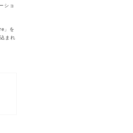
ーショ
re」を
み込まれ