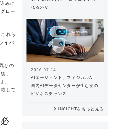
み込みに
れるのか
のグロー
。これら
ライバ
、既存の
2026-07-14
今後、
AIエージェント、フィジカルAI、
ルは、
国内AIデータセンターが生む次の
搭載して
ビジネスチャンス
INSIGHTをもっと見る
が必