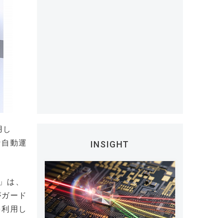
用し
な自動運
INSIGHT
e」は、
がガード
を利用し