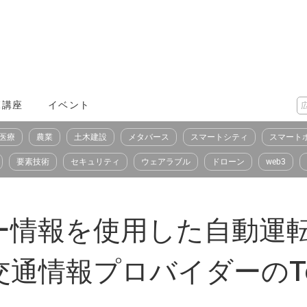
X講座
イベント
医療
農業
土木建設
メタバース
スマートシティ
スマート
要素技術
セキュリティ
ウェアラブル
ドローン
web3
ー情報を使用した自動運
通情報プロバイダーのTo