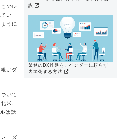
説
。このレ
れてい
るように
業務のDX推進を、ベンダーに頼らず
情報はダ
内製化する方法
について
、北米、
ゼルは話
。レーダ