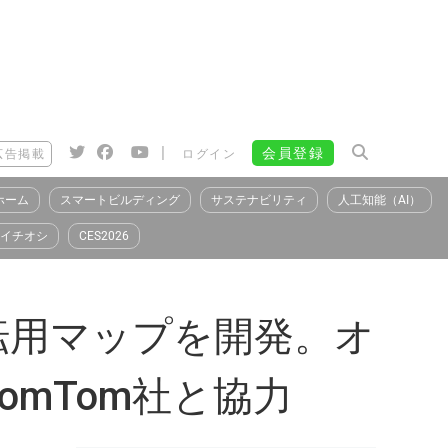
|
会員登録
広告掲載
ログイン
ホーム
スマートビルディング
サステナビリティ
人工知能（AI）
イチオシ
CES2026
転用マップを開発。オ
mTom社と協力