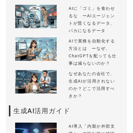
AIに「ゴミ」を食わせ
るな ーAIエージェン
トが賢くなるデータ、
バカになるデータ
AIで業務を自動化する
方法とは ーなぜ、
ChatGPTを配っても仕
事は減らないのか？
なぜあなたの会社で、
生成AIが活用されない
のか？どこで活用すべ
きか？
生成AI活用ガイド
AI導入「内製か外部支