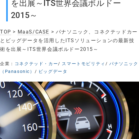
を出展～ITS世界会議ボルドー
2015～
TOP
>
MaaS/CASE
> パナソニック、コネクテッドカー
とビッグデータを活用したITSソリューションの最新技
術を出展～ITS世界会議ボルドー2015～
企業：
コネクテッド・カー
/
スマートモビリティ
/
パナソニック
（Panasonic）
/
ビッグデータ