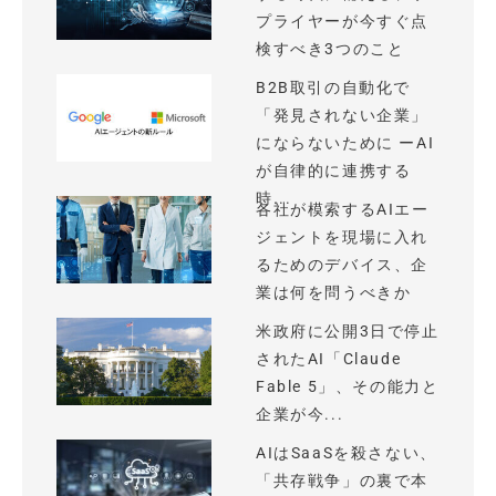
プライヤーが今すぐ点
検すべき3つのこと
B2B取引の自動化で
「発見されない企業」
にならないために ーAI
が自律的に連携する
時...
各社が模索するAIエー
ジェントを現場に入れ
るためのデバイス、企
業は何を問うべきか
米政府に公開3日で停止
されたAI「Claude
Fable 5」、その能力と
企業が今...
AIはSaaSを殺さない、
「共存戦争」の裏で本