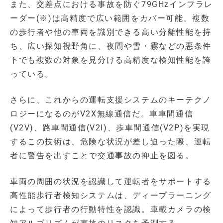
また、交差点における事故を防ぐ79GHzインフラレ
ーダー(※)は高精度で広い範囲をカバー可能。複数
の歩行者や他の車両を識別できる高い分離性能を持
ち、広い探知視野角に、夜間や雪・霧などの悪条件
下でも複数の対象を見分ける高精度な検知性能を誇
っている。
さらに、これからの運転支援システムのキーテクノ
ロジーになるのがV2X無線通信だ。車車間通信
(V2V)、路車間通信(V2I)、歩車間通信(V2P)を実現
するこの技術は、危険な状況が差し迫った際、運転
者に警告を出すことで交通事故の抑止を図る。
車両の周囲の状況を認識して運転者をサポートする
高性能歩行者検知システムは、ディープラーニング
によって歩行者の行動特性を認識。車載カメラの検