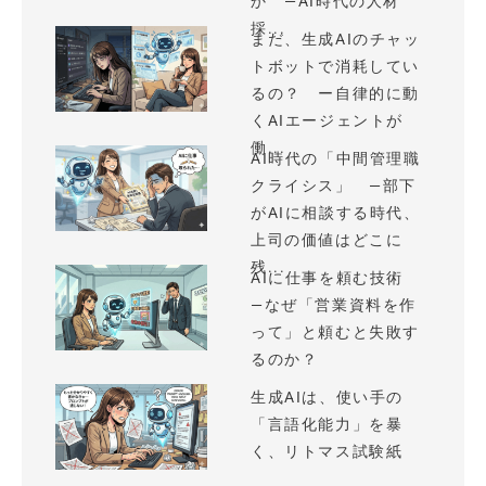
か —AI時代の人材
採...
まだ、生成AIのチャッ
トボットで消耗してい
るの？ ー自律的に動
くAIエージェントが
働...
AI時代の「中間管理職
クライシス」 —部下
がAIに相談する時代、
上司の価値はどこに
残...
AIに仕事を頼む技術
—なぜ「営業資料を作
って」と頼むと失敗す
るのか？
生成AIは、使い手の
「言語化能力」を暴
く、リトマス試験紙