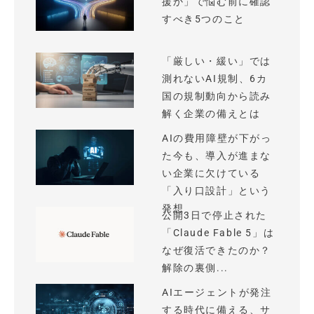
援か」で悩む前に確認
すべき5つのこと
「厳しい・緩い」では
測れないAI規制、6カ
国の規制動向から読み
解く企業の備えとは
AIの費用障壁が下がっ
た今も、導入が進まな
い企業に欠けている
「入り口設計」という
発想
公開3日で停止された
「Claude Fable 5」は
なぜ復活できたのか？
解除の裏側...
AIエージェントが発注
する時代に備える、サ