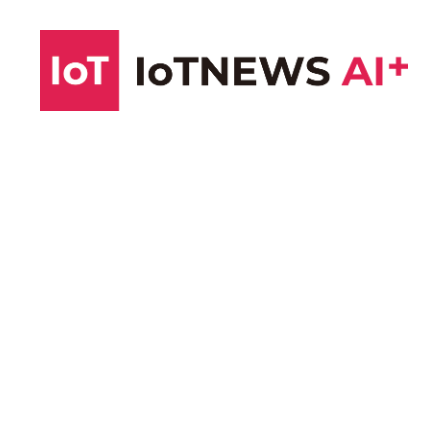
コ
ン
テ
ン
ツ
へ
ス
キ
ッ
プ