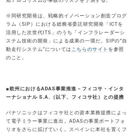
知アルゴリズムが事故のリスクを予測する。
※同研究開発は、戦略的イノベーション創造プログ
ラム（SIP）における総務省委託研究開発「ICTを
活用した次世代ITS」のうち「インフラレーダーシ
ステム技術の開発」による成果の一環だ。SIPの”自
動走行システム”については
こちらのサイト
を参照
のこと。
■
欧州におけるADAS事業推進－フィコサ・インタ
ーナショナル S.A.（以下、フィコサ社）との提携
パナソニックはフィコサ社との資本業務提携によっ
て電子ミラー事業に進出。ADASの事業ポートフォ
リオをさらに拡げていく。スペインに本社を置くフ