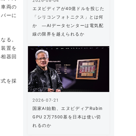
2026-08-04
る車両の
エヌビディアが40億ドルを投じた
イバーに
「シリコンフォトニクス」とは何
。
か ―AIデータセンターは電気配
線の限界を越えられるか
になる。
る装置を
移相器回
方式を採
2026-07-21
国家AI始動、エヌビディアRubin
GPU 2万7500基を日本は使い切
れるのか