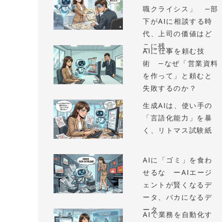
職クライシス」 —部
下がAIに相談する時
代、上司の価値はど
こに残...
AIに仕事を頼む技
術 —なぜ「営業資料
を作って」と頼むと
失敗するのか？
生成AIは、使い手の
「言語化能力」を暴
く、リトマス試験紙
AIに「ゴミ」を食わ
せるな ーAIエージ
ェントが賢くなるデ
ータ、バカになるデ
ータ
AIで業務を自動化す