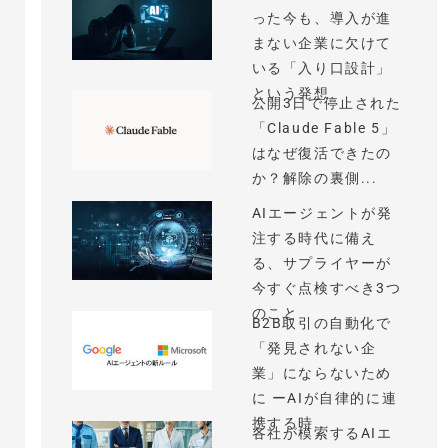
った今も、導入が進
まない企業に欠けて
いる「入り口設計」
という発想
公開3日で停止された
「Claude Fable 5」
はなぜ復活できたの
か？解除の裏側...
AIエージェントが発
注する時代に備え
る、サプライヤーが
今すぐ点検すべき3つ
のこと
B2B取引の自動化で
「発見されない企
業」にならないため
に ーAIが自律的に連
携する時...
各社が模索するAIエ