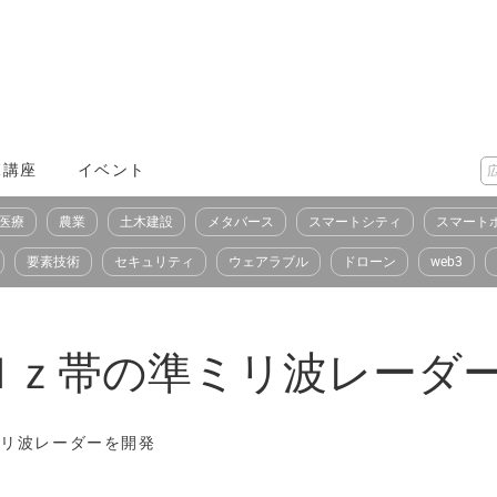
X講座
イベント
医療
農業
土木建設
メタバース
スマートシティ
スマート
要素技術
セキュリティ
ウェアラブル
ドローン
web3
Ｈｚ帯の準ミリ波レーダ
ミリ波レーダーを開発