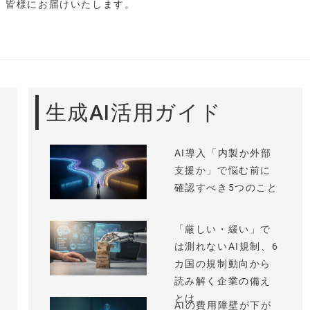
し、皆様にお届けいたします。
生成AI活用ガイド
AI導入「内製か外部
支援か」で悩む前に
確認すべき5つのこと
「厳しい・緩い」で
は測れないAI規制、6
カ国の規制動向から
読み解く企業の備え
とは
AIの費用障壁が下が