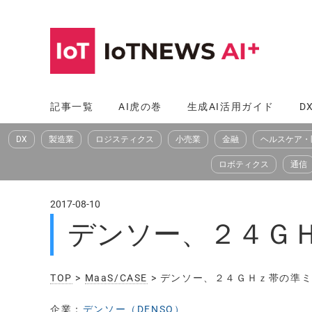
コ
ン
テ
ン
ツ
記事一覧
AI虎の巻
生成AI活用ガイド
D
へ
DX
製造業
ロジスティクス
小売業
金融
ヘルスケア・
ス
キ
ロボティクス
通信
ッ
プ
2017-08-10
デンソー、２４Ｇ
TOP
>
MaaS/CASE
> デンソー、２４ＧＨｚ帯の準
企業：
デンソー（DENSO）