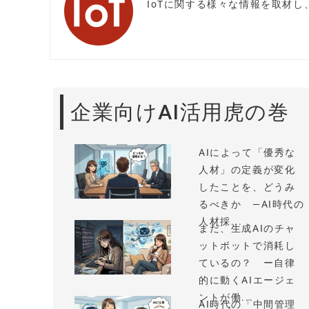
IoTに関する様々な情報を取材
企業向けAI活用虎の巻
AIによって「優秀な
人材」の定義が変化
したことを、どうみ
るべきか —AI時代の
人材採...
まだ、生成AIのチャ
ットボットで消耗し
ているの？ ー自律
的に動くAIエージェ
ントが働...
AI時代の「中間管理