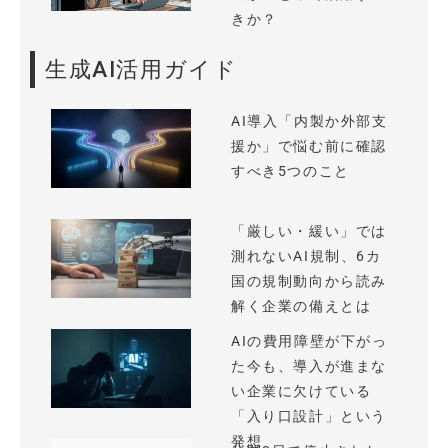
きか？
生成AI活用ガイド
AI導入「内製か外部支
援か」で悩む前に確認
すべき5つのこと
「厳しい・緩い」では
測れないAI規制、6カ
国の規制動向から読み
解く企業の備えとは
AIの費用障壁が下がっ
た今も、導入が進まな
い企業に欠けている
「入り口設計」という
発想