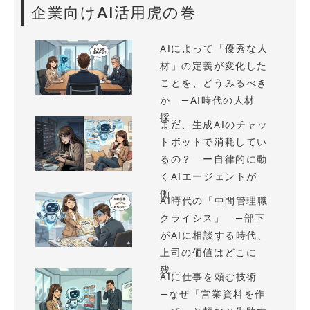
企業向けAI活用虎の巻
AIによって「優秀な人
材」の定義が変化した
ことを、どうみるべき
か —AI時代の人材
採...
まだ、生成AIのチャッ
トボットで消耗してい
るの？ ー自律的に動
くAIエージェントが
働...
AI時代の「中間管理職
クライシス」 —部下
がAIに相談する時代、
上司の価値はどこに
残...
AIに仕事を頼む技術
—なぜ「営業資料を作