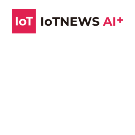
コ
ン
テ
ン
ツ
へ
ス
キ
ッ
プ