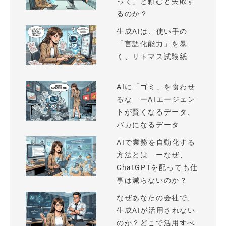
って」と頼むと失敗す
るのか？
生成AIは、使い手の
「言語化能力」を暴
く、リトマス試験紙
AIに「ゴミ」を食わせ
るな ーAIエージェン
トが賢くなるデータ、
バカになるデータ
AIで業務を自動化する
方法とは ーなぜ、
ChatGPTを配っても仕
事は減らないのか？
なぜあなたの会社で、
生成AIが活用されない
のか？どこで活用すべ