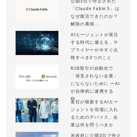
公開3日で停止された
「Claude Fable 5」は
なぜ復活できたのか？
解除の裏側...
AIエージェントが発注
する時代に備える、サ
プライヤーが今すぐ点
検すべき3つのこと
B2B取引の自動化で
「発見されない企業」
にならないために ーAI
が自律的に連携する
時...
各社が模索するAIエー
ジェントを現場に入れ
るためのデバイス、企
業は何を問うべきか
米政府に公開3日で停止