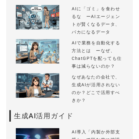
AIに「ゴミ」を食わせ
るな ーAIエージェン
トが賢くなるデータ、
バカになるデータ
AIで業務を自動化する
方法とは ーなぜ、
ChatGPTを配っても仕
事は減らないのか？
なぜあなたの会社で、
生成AIが活用されない
のか？どこで活用すべ
きか？
生成AI活用ガイド
AI導入「内製か外部支