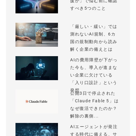
援か」で悩む前に確認
すべき5つのこと
「厳しい・緩い」では
測れないAI規制、6カ
国の規制動向から読み
解く企業の備えとは
AIの費用障壁が下がっ
た今も、導入が進まな
い企業に欠けている
「入り口設計」という
発想
公開3日で停止された
「Claude Fable 5」は
なぜ復活できたのか？
解除の裏側...
AIエージェントが発注
する時代に備える、サ