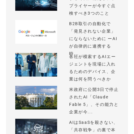
プライヤーが今すぐ点
検すべき3つのこと
B2B取引の自動化で
「発見されない企業」
にならないために ーAI
が自律的に連携する
時...
各社が模索するAIエー
ジェントを現場に入れ
るためのデバイス、企
業は何を問うべきか
米政府に公開3日で停止
されたAI「Claude
Fable 5」、その能力と
企業が今...
AIはSaaSを殺さない、
「共存戦争」の裏で本