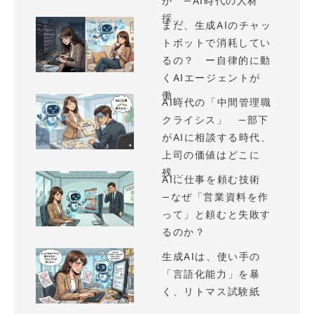
か —AI時代の人材
採...
まだ、生成AIのチャッ
トボットで消耗してい
るの？ ー自律的に動
くAIエージェントが
働...
AI時代の「中間管理職
クライシス」 —部下
がAIに相談する時代、
上司の価値はどこに
残...
AIに仕事を頼む技術
—なぜ「営業資料を作
って」と頼むと失敗す
るのか？
生成AIは、使い手の
「言語化能力」を暴
く、リトマス試験紙