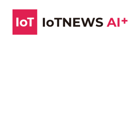
コ
ン
テ
ン
ツ
へ
ス
キ
ッ
プ