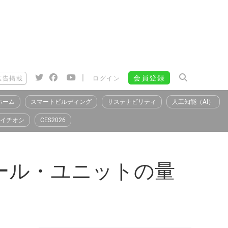
|
会員登録
広告掲載
ログイン
ホーム
スマートビルディング
サステナビリティ
人工知能（AI）
イチオシ
CES2026
ール・ユニットの量