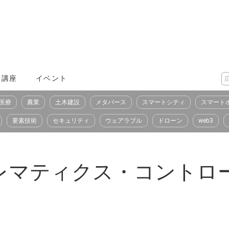
X講座
イベント
医療
農業
土木建設
メタバース
スマートシティ
スマート
要素技術
セキュリティ
ウェアラブル
ドローン
web3
レマティクス・コントロ