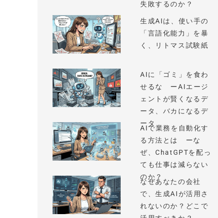
失敗するのか？
生成AIは、使い手の
「言語化能力」を暴
く、リトマス試験紙
AIに「ゴミ」を食わ
せるな ーAIエージ
ェントが賢くなるデ
ータ、バカになるデ
ータ
AIで業務を自動化す
る方法とは ーな
ぜ、ChatGPTを配っ
ても仕事は減らない
のか？
なぜあなたの会社
で、生成AIが活用さ
れないのか？どこで