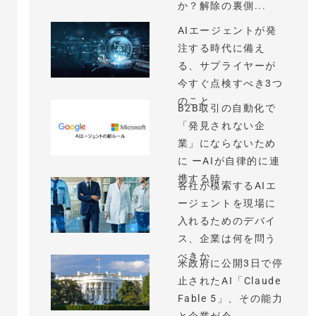
か？解除の裏側...
AIエージェントが発
注する時代に備え
る、サプライヤーが
今すぐ点検すべき3つ
のこと
B2B取引の自動化で
「発見されない企
業」にならないため
に ーAIが自律的に連
携する時...
各社が模索するAIエ
ージェントを現場に
入れるためのデバイ
ス、企業は何を問う
べきか
米政府に公開3日で停
止されたAI「Claude
Fable 5」、その能力