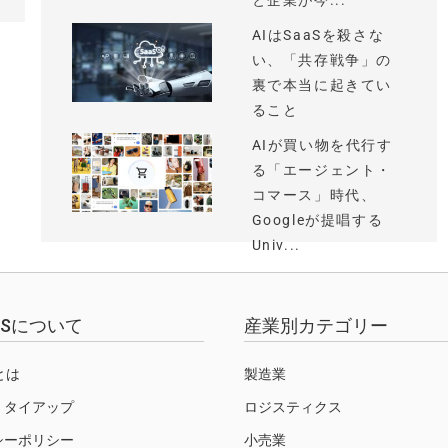
と企業が今...
AIはSaaSを殺さな
い、「共存戦争」の
裏で本当に起きてい
ること
AIが買い物を代行す
る「エージェント・
コマース」時代、
Googleが提唱する
Univ...
EWSについて
産業別カテゴリー
Sとは
製造業
・タイアップ
ロジスティクス
シーポリシー
小売業