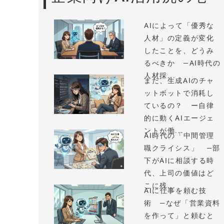
AIによって「優秀な
人材」の定義が変化
したことを、どうみ
るべきか —AI時代の
人材採...
まだ、生成AIのチャ
ットボットで消耗し
ているの？ ー自律
的に動くAIエージェ
ントが働...
AI時代の「中間管理
職クライシス」 —部
下がAIに相談する時
代、上司の価値はど
こに残...
AIに仕事を頼む技
術 —なぜ「営業資料
を作って」と頼むと