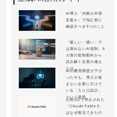
AI導入「内製か外部
支援か」で悩む前に
確認すべき5つのこと
「厳しい・緩い」で
は測れないAI規制、6
カ国の規制動向から
読み解く企業の備え
とは
AIの費用障壁が下が
った今も、導入が進
まない企業に欠けて
いる「入り口設計」
という発想
公開3日で停止された
「Claude Fable 5」
はなぜ復活できたの