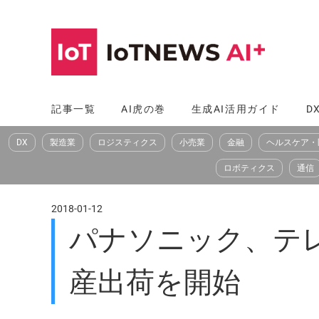
コ
ン
テ
ン
ツ
記事一覧
AI虎の巻
生成AI活用ガイド
D
へ
DX
製造業
ロジスティクス
小売業
金融
ヘルスケア・
ス
キ
ロボティクス
通信
ッ
プ
2018-01-12
パナソニック、テ
産出荷を開始