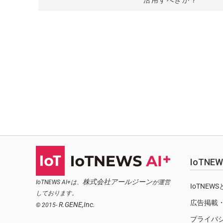
活用すべきか？
IoTN
株式会社アールジーン
IoTNEWS AI+は、
が運営
IoTNEW
しております。
広告掲載
R.GENE,Inc.
© 2015-
プライバ