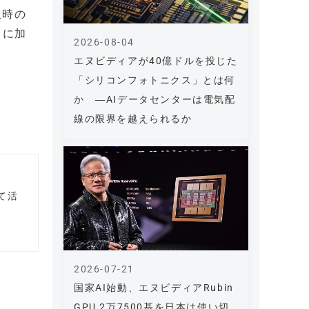
生時の
トに加
2026-08-04
エヌビディアが40億ドルを投じた
「シリコンフォトニクス」とは何
か ―AIデータセンターは電気配
線の限界を越えられるか
て活
2026-07-21
国家AI始動、エヌビディアRubin
GPU 2万7500基を日本は使い切