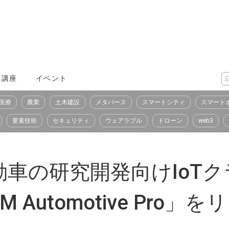
X講座
イベント
医療
農業
土木建設
メタバース
スマートシティ
スマート
要素技術
セキュリティ
ウェアラブル
ドローン
web3
車の研究開発向けIoT
2M Automotive Pro」