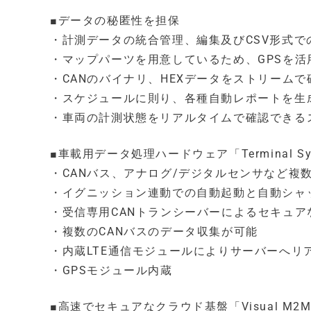
■データの秘匿性を担保
・計測データの統合管理、編集及びCSV形式で
・マップパーツを用意しているため、GPSを
・CANのバイナリ、HEXデータをストリームで
・スケジュールに則り、各種自動レポートを生
・車両の計測状態をリアルタイムで確認できるス
■車載用データ処理ハードウェア「Terminal Sy
・CANバス、アナログ/デジタルセンサなど複
・イグニッション連動での自動起動と自動シャ
・受信専用CANトランシーバーによるセキュア
・複数のCANバスのデータ収集が可能
・内蔵LTE通信モジュールによりサーバーへリ
・GPSモジュール内蔵
■高速でセキュアなクラウド基盤「Visual M2M Cl