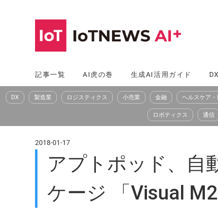
コ
ン
テ
ン
ツ
記事一覧
AI虎の巻
生成AI活用ガイド
D
へ
DX
製造業
ロジスティクス
小売業
金融
ヘルスケア・
ス
キ
ロボティクス
通信
ッ
プ
2018-01-17
アプトポッド、自動
ケージ 「Visual M