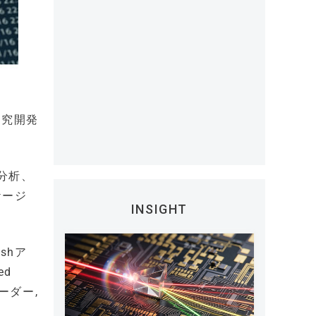
研究開発
、分析、
ケージ
INSIGHT
shア
ed
波レーダー,