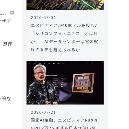
中心に、車
2026-08-04
ウザア
エヌビディアが40億ドルを投じた
「シリコンフォトニクス」とは何
か ―AIデータセンターは電気配
れ、即座
線の限界を越えられるか
角的な
2026-07-21
国家AI始動、エヌビディアRubin
GPU 2万7500基を日本は使い切