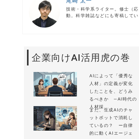
尾崎 太一
技術・科学系ライター。修士（応
動。科学雑誌などにも寄稿してい
企業向けAI活用虎の巻
AIによって「優秀な
人材」の定義が変化
したことを、どうみ
るべきか —AI時代の
人材採...
まだ、生成AIのチャ
ットボットで消耗し
ているの？ ー自律
的に動くAIエージェ