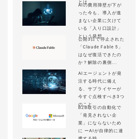
とは
AIの費用障壁が下が
った今も、導入が進
まない企業に欠けて
いる「入り口設計」
という発想
公開3日で停止された
「Claude Fable 5」
はなぜ復活できたの
か？解除の裏側...
AIエージェントが発
注する時代に備え
る、サプライヤーが
今すぐ点検すべき3つ
のこと
B2B取引の自動化で
「発見されない企
業」にならないため
に ーAIが自律的に連
携する時...