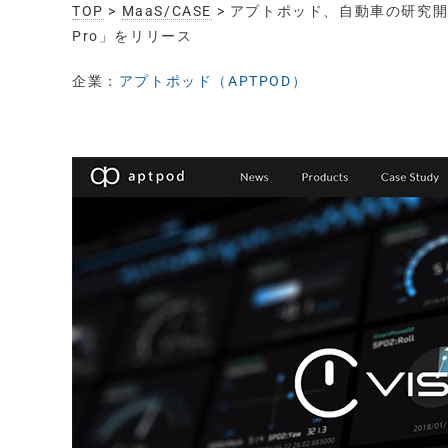
TOP
>
MaaS/CASE
> アプトポッド、自動車の研究開発向け
Pro」をリリース
企業：
アプトポッド（APTPOD）