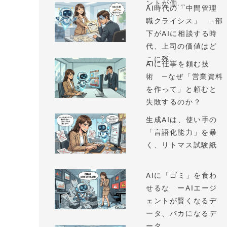
ントが働...
AI時代の「中間管理
職クライシス」 —部
下がAIに相談する時
代、上司の価値はど
こに残...
AIに仕事を頼む技
術 —なぜ「営業資料
を作って」と頼むと
失敗するのか？
生成AIは、使い手の
「言語化能力」を暴
く、リトマス試験紙
AIに「ゴミ」を食わ
せるな ーAIエージ
ェントが賢くなるデ
ータ、バカになるデ
ータ