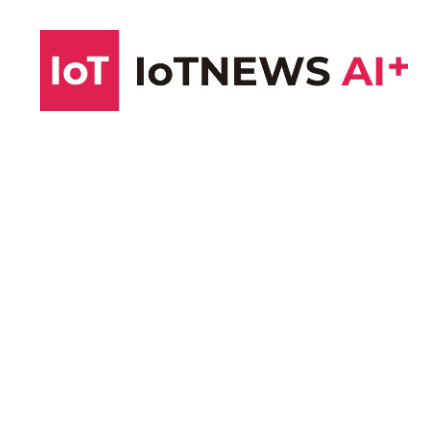
コ
ン
テ
ン
ツ
へ
ス
キ
ッ
プ