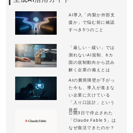
AI導入「内製か外部支
援か」で悩む前に確認
すべき5つのこと
「厳しい・緩い」では
測れないAI規制、6カ
国の規制動向から読み
解く企業の備えとは
AIの費用障壁が下がっ
た今も、導入が進まな
い企業に欠けている
「入り口設計」という
発想
公開3日で停止された
「Claude Fable 5」は
なぜ復活できたのか？