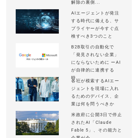
解除の裏側...
AIエージェントが発注
する時代に備える、サ
プライヤーが今すぐ点
検すべき3つのこと
B2B取引の自動化で
「発見されない企業」
にならないために ーAI
が自律的に連携する
時...
各社が模索するAIエー
ジェントを現場に入れ
るためのデバイス、企
業は何を問うべきか
米政府に公開3日で停止
されたAI「Claude
Fable 5」、その能力と
企業が今...