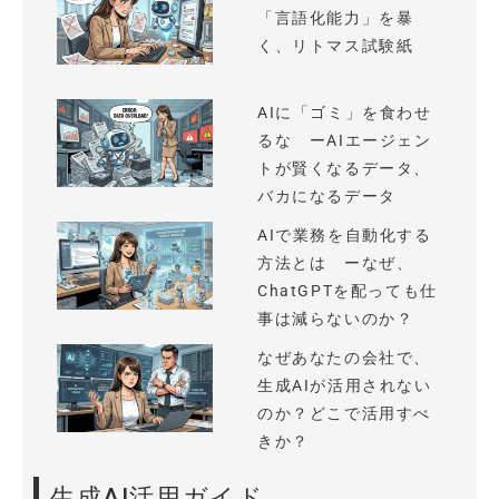
「言語化能力」を暴
く、リトマス試験紙
AIに「ゴミ」を食わせ
るな ーAIエージェン
トが賢くなるデータ、
バカになるデータ
AIで業務を自動化する
方法とは ーなぜ、
ChatGPTを配っても仕
事は減らないのか？
なぜあなたの会社で、
生成AIが活用されない
のか？どこで活用すべ
きか？
生成AI活用ガイド