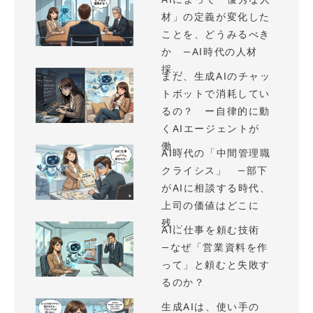
材」の定義が変化した
ことを、どうみるべき
か —AI時代の人材
採...
まだ、生成AIのチャッ
トボットで消耗してい
るの？ ー自律的に動
くAIエージェントが
働...
AI時代の「中間管理職
クライシス」 —部下
がAIに相談する時代、
上司の価値はどこに
残...
AIに仕事を頼む技術
—なぜ「営業資料を作
って」と頼むと失敗す
るのか？
生成AIは、使い手の