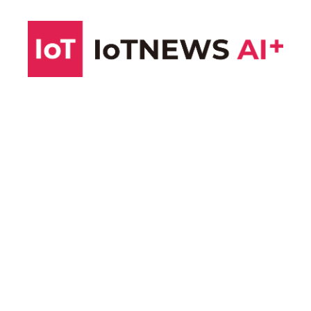
コ
ン
テ
ン
ツ
へ
ス
キ
ッ
プ