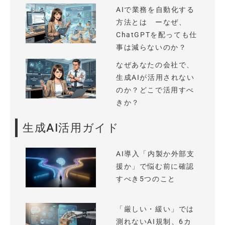
AIで業務を自動化する
方法とは ーなぜ、
ChatGPTを配っても仕
事は減らないのか？
なぜあなたの会社で、
生成AIが活用されない
のか？どこで活用すべ
きか？
生成AI活用ガイド
AI導入「内製か外部支
援か」で悩む前に確認
すべき5つのこと
「厳しい・緩い」では
測れないAI規制、6カ