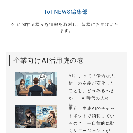
IoTNEWS編集部
IoTに関する様々な情報を取材し、皆様にお届けいたし
ます。
企業向けAI活用虎の巻
AIによって「優秀な人
材」の定義が変化した
ことを、どうみるべき
か —AI時代の人材
採...
まだ、生成AIのチャッ
トボットで消耗してい
るの？ ー自律的に動
くAIエージェントが