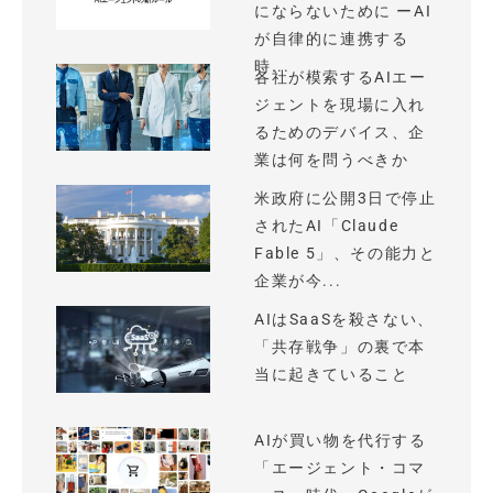
にならないために ーAI
が自律的に連携する
時...
各社が模索するAIエー
ジェントを現場に入れ
るためのデバイス、企
業は何を問うべきか
米政府に公開3日で停止
されたAI「Claude
Fable 5」、その能力と
企業が今...
AIはSaaSを殺さない、
「共存戦争」の裏で本
当に起きていること
AIが買い物を代行する
「エージェント・コマ