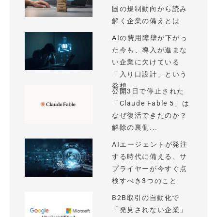
国の規制動向から読み
解く企業の備えとは
AIの費用障壁が下がっ
た今も、導入が進まな
い企業に欠けている
「入り口設計」という
発想
公開3日で停止された
「Claude Fable 5」は
なぜ復活できたのか？
解除の裏側...
AIエージェントが発注
する時代に備える、サ
プライヤーが今すぐ点
検すべき3つのこと
B2B取引の自動化で
「発見されない企業」