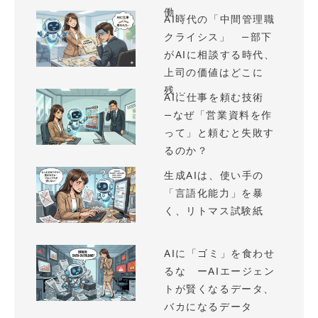
働...
AI時代の「中間管理職
クライシス」 —部下
がAIに相談する時代、
上司の価値はどこに
残...
AIに仕事を頼む技術
—なぜ「営業資料を作
って」と頼むと失敗す
るのか？
生成AIは、使い手の
「言語化能力」を暴
く、リトマス試験紙
AIに「ゴミ」を食わせ
るな ーAIエージェン
トが賢くなるデータ、
バカになるデータ