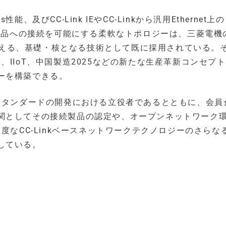
能、及びCC-Link IEやCC-Linkから汎用Ethernet上の
col）対応製品への接続を可能にする柔軟なトポロジーは、三菱電機の
を支える、基礎・核となる技術として既に採用されている。
.0、IIoT、中国製造2025などの新たな生産革新コンセプ
ーを構築できる。
スタンダードの開発における立役者であるとともに、会員
関としてその接続製品の認定や、オープンネットワーク
度なCC-Linkベースネットワークテクノロジーのさらな
している。