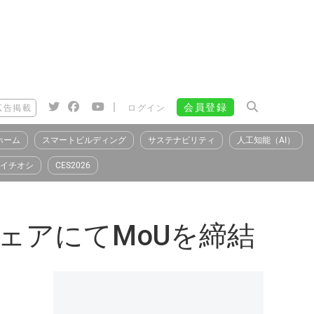
|
会員登録
広告掲載
ログイン
ホーム
スマートビルディング
サステナビリティ
人工知能（AI）
イチオシ
CES2026
ーバフェアにてMoUを締結