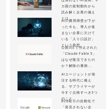
は測れないAI規制、6
カ国の規制動向から
読み解く企業の備え
とは
AIの費用障壁が下が
った今も、導入が進
まない企業に欠けて
いる「入り口設計」
という発想
公開3日で停止された
「Claude Fable 5」
はなぜ復活できたの
か？解除の裏側...
AIエージェントが発
注する時代に備え
る、サプライヤーが
今すぐ点検すべき3つ
のこと
B2B取引の自動化で
「発見されない企