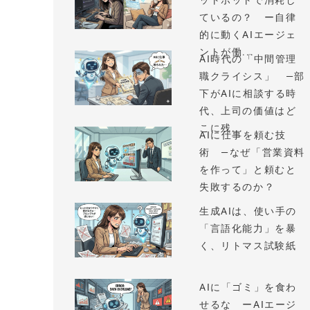
ットボットで消耗し
ているの？ ー自律
的に動くAIエージェ
ントが働...
AI時代の「中間管理
職クライシス」 —部
下がAIに相談する時
代、上司の価値はど
こに残...
AIに仕事を頼む技
術 —なぜ「営業資料
を作って」と頼むと
失敗するのか？
生成AIは、使い手の
「言語化能力」を暴
く、リトマス試験紙
AIに「ゴミ」を食わ
せるな ーAIエージ