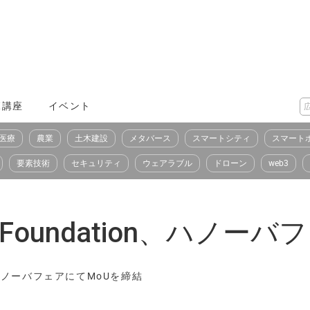
X講座
イベント
医療
農業
土木建設
メタバース
スマートシティ
スマート
要素技術
セキュリティ
ウェアラブル
ドローン
web3
C Foundation、ハノ
on、ハノーバフェアにてMoUを締結