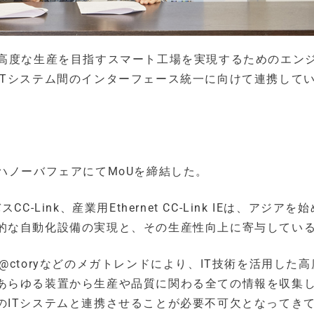
tionは、高度な生産を目指すスマート工場を実現するためのエン
ITシステム間のインターフェース統一に向けて連携して
ionが、ハノーバフェアにてMoUを締結した。
Link、産業用Ethernet CC-Link IEは、アジアを
的な自動化設備の実現と、その生産性向上に寄与してい
5やe-F@ctoryなどのメガトレンドにより、IT技術を活用した
あらゆる装置から生産や品質に関わる全ての情報を収集
のITシステムと連携させることが必要不可欠となってき