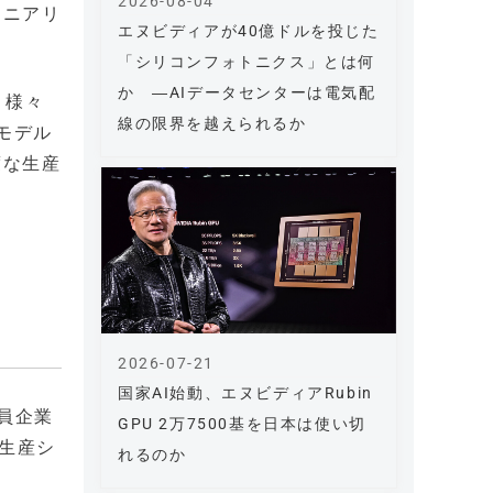
2026-08-04
ジニアリ
エヌビディアが40億ドルを投じた
「シリコンフォトニクス」とは何
か ―AIデータセンターは電気配
、様々
線の限界を越えられるか
Aモデル
度な生産
2026-07-21
国家AI始動、エヌビディアRubin
会員企業
GPU 2万7500基を日本は使い切
型生産シ
れるのか