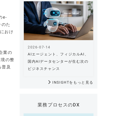
e-
そのた
トにおけ
2026-07-14
企業の
AIエージェント、フィジカルAI、
環境の整
国内AIデータセンターが生む次の
る普及
ビジネスチャンス
INSIGHTをもっと見る
業務プロセスのDX