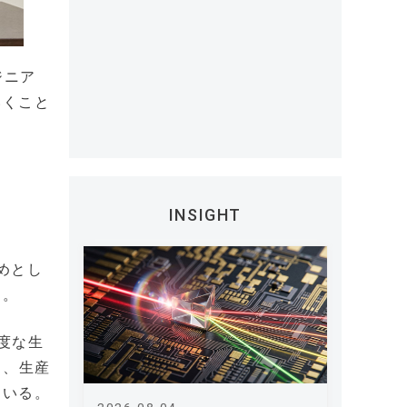
ジニア
いくこと
INSIGHT
始めとし
る。
高度な生
し、生産
ている。