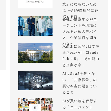
業」にならないため
に ーAIが自律的に連
携する時...
各社が模索するAIエ
ージェントを現場に
入れるためのデバイ
ス、企業は何を問う
べきか
米政府に公開3日で停
止されたAI「Claude
Fable 5」、その能力
と企業が今...
AIはSaaSを殺さな
い、「共存戦争」の
裏で本当に起きてい
ること
AIが買い物を代行す
る「エージェント・