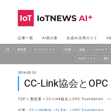
コ
ン
テ
ン
ツ
記事一覧
AI虎の巻
生成AI活用ガイド
D
へ
DX
製造業
ロジスティクス
小売業
金融
ヘルスケア・
ス
キ
ロボティクス
通信
ッ
プ
2016-05-10
CC-Link協会とOP
TOP
>
製造業
> CC-Link協会とOPC Foundati
企業：
CC-Link協会（CLPA）
/
OPC Foundation