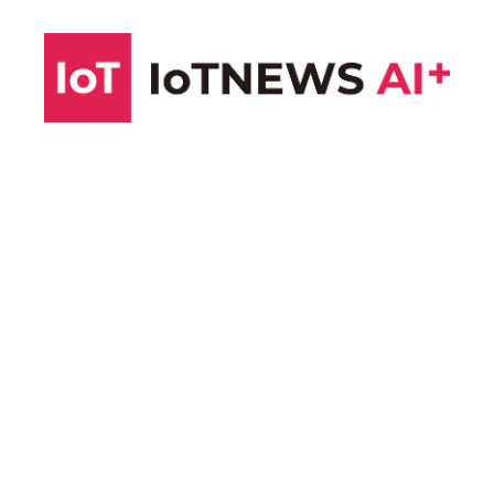
コ
ン
テ
ン
ツ
へ
ス
キ
ッ
プ