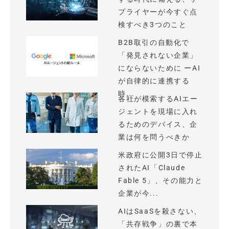
プライヤーが今すぐ点
検すべき3つのこと
B2B取引の自動化で
「発見されない企業」
にならないために ーAI
が自律的に連携する
時...
各社が模索するAIエー
ジェントを現場に入れ
るためのデバイス、企
業は何を問うべきか
米政府に公開3日で停止
されたAI「Claude
Fable 5」、その能力と
企業が今...
AIはSaaSを殺さない、
「共存戦争」の裏で本