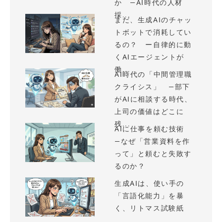
か —AI時代の人材
採...
まだ、生成AIのチャッ
トボットで消耗してい
るの？ ー自律的に動
くAIエージェントが
働...
AI時代の「中間管理職
クライシス」 —部下
がAIに相談する時代、
上司の価値はどこに
残...
AIに仕事を頼む技術
—なぜ「営業資料を作
って」と頼むと失敗す
るのか？
生成AIは、使い手の
「言語化能力」を暴
く、リトマス試験紙