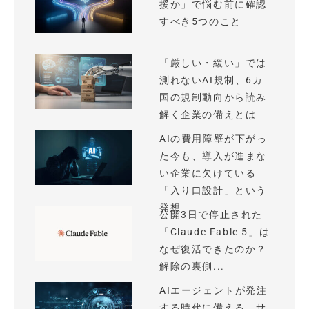
援か」で悩む前に確認
すべき5つのこと
「厳しい・緩い」では
測れないAI規制、6カ
国の規制動向から読み
解く企業の備えとは
AIの費用障壁が下がっ
た今も、導入が進まな
い企業に欠けている
「入り口設計」という
発想
公開3日で停止された
「Claude Fable 5」は
なぜ復活できたのか？
解除の裏側...
AIエージェントが発注
する時代に備える、サ