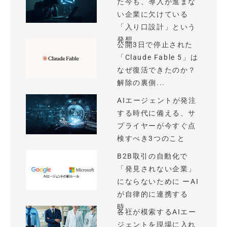
た今も、導入が進まな
い企業に欠けている
「入り口設計」という
発想
公開3日で停止された
「Claude Fable 5」は
なぜ復活できたのか？
解除の裏側...
AIエージェントが発注
する時代に備える、サ
プライヤーが今すぐ点
検すべき3つのこと
B2B取引の自動化で
「発見されない企業」
にならないために ーAI
が自律的に連携する
時...
各社が模索するAIエー
ジェントを現場に入れ