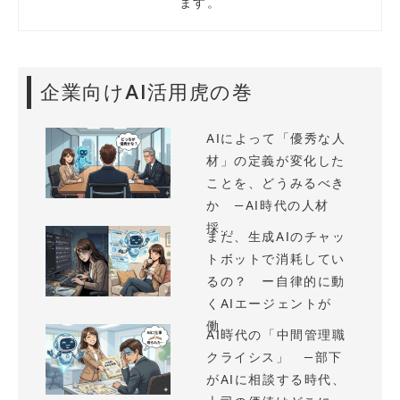
ます。
企業向けAI活用虎の巻
AIによって「優秀な人
材」の定義が変化した
ことを、どうみるべき
か —AI時代の人材
採...
まだ、生成AIのチャッ
トボットで消耗してい
るの？ ー自律的に動
くAIエージェントが
働...
AI時代の「中間管理職
クライシス」 —部下
がAIに相談する時代、