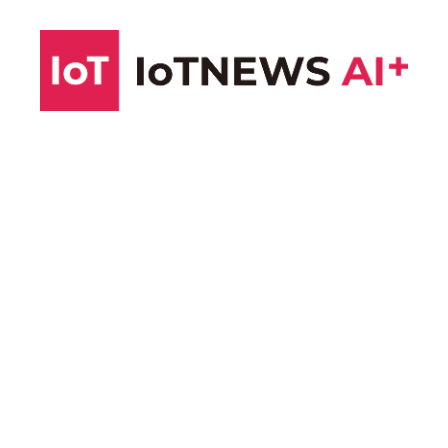
コ
ン
テ
ン
ツ
へ
ス
キ
ッ
プ