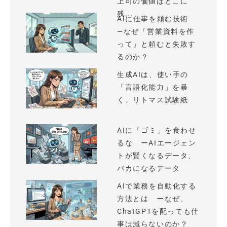
上司の価値はどこに
残...
AIに仕事を頼む技術
—なぜ「営業資料を作
って」と頼むと失敗す
るのか？
生成AIは、使い手の
「言語化能力」を暴
く、リトマス試験紙
AIに「ゴミ」を食わせ
るな ーAIエージェン
トが賢くなるデータ、
バカになるデータ
AIで業務を自動化する
方法とは ーなぜ、
ChatGPTを配っても仕
事は減らないのか？