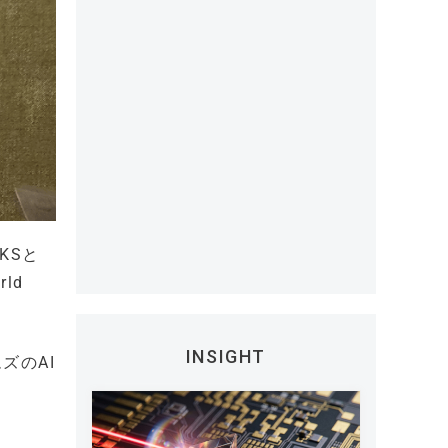
KSと
ld
INSIGHT
ズのAI