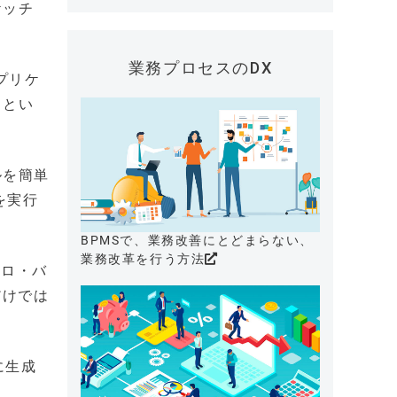
ケッチ
業務プロセスのDX
プリケ
るとい
ルを簡単
を実行
BPMSで、業務改善にとどまらない、
業務改革を行う方法
オロ・バ
だけでは
に生成