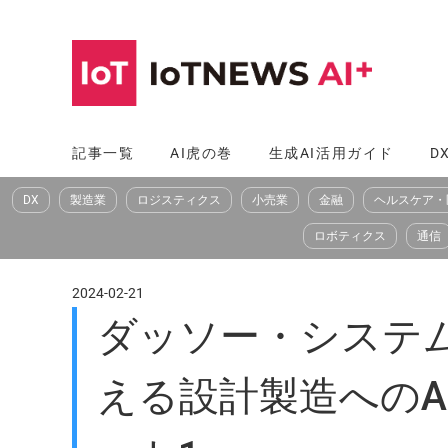
コ
ン
テ
ン
ツ
記事一覧
AI虎の巻
生成AI活用ガイド
D
へ
DX
製造業
ロジスティクス
小売業
金融
ヘルスケア・
ス
キ
ロボティクス
通信
ッ
プ
2024-02-21
ダッソー・システムズ
える設計製造へのAIの活