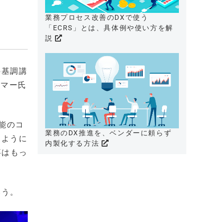
業務プロセス改善のDXで使う
「ECRS」とは、具体例や使い方を解
説
の基調講
クマー氏
能のコ
業務のDX推進を、ベンダーに頼らず
るように
内製化する方法
事はもっ
いう。