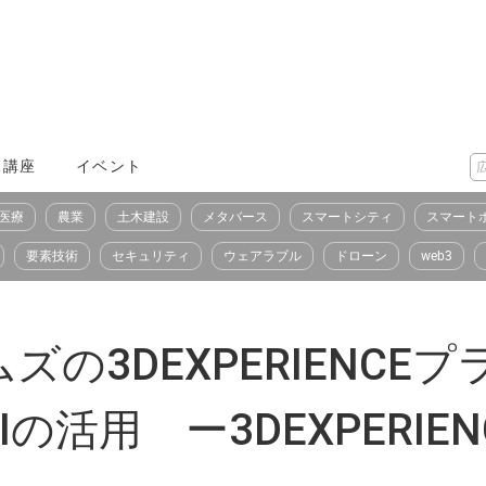
X講座
イベント
医療
農業
土木建設
メタバース
スマートシティ
スマート
要素技術
セキュリティ
ウェアラブル
ドローン
web3
の3DEXPERIENCE
用 ー3DEXPERIENCE 