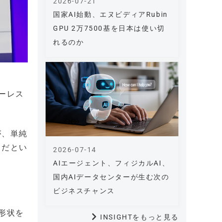
2026-07-21
国家AI始動、エヌビディアRubin
GPU 2万7500基を日本は使い切
れるのか
ーレス
が、単純
らだとい
2026-07-14
AIエージェント、フィジカルAI、
国内AIデータセンターが生む次の
ビジネスチャンス
形状を
INSIGHTをもっと見る