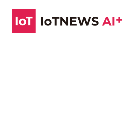
コ
ン
テ
ン
ツ
へ
ス
キ
ッ
プ