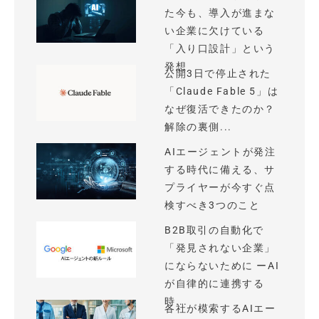
た今も、導入が進まな
い企業に欠けている
「入り口設計」という
発想
公開3日で停止された
「Claude Fable 5」は
なぜ復活できたのか？
解除の裏側...
AIエージェントが発注
する時代に備える、サ
プライヤーが今すぐ点
検すべき3つのこと
B2B取引の自動化で
「発見されない企業」
にならないために ーAI
が自律的に連携する
時...
各社が模索するAIエー